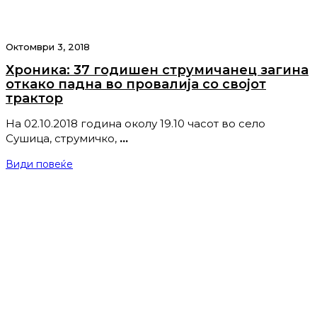
Октомври 3, 2018
Хроника: 37 годишен струмичанец загина
откако падна во провалија со својот
трактор
На 02.10.2018 година околу 19.10 часот во село
Сушица, струмичко,
…
Види повеќе