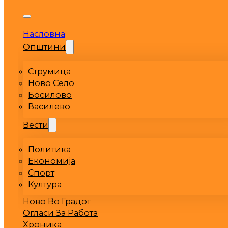
Насловна
Општини
Струмица
Ново Село
Босилово
Василево
Вести
Политика
Економија
Спорт
Култура
Ново Во Градот
Огласи За Работа
Хроника