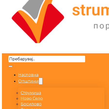
Search
Насловна
Општини
Струмица
Ново Село
Босилово