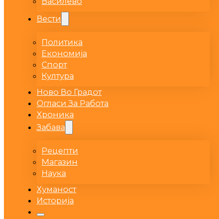
Василево
Вести
Политика
Економија
Спорт
Култура
Ново Во Градот
Огласи За Работа
Хроника
Забава
Рецепти
Магазин
Наука
Хуманост
Историја