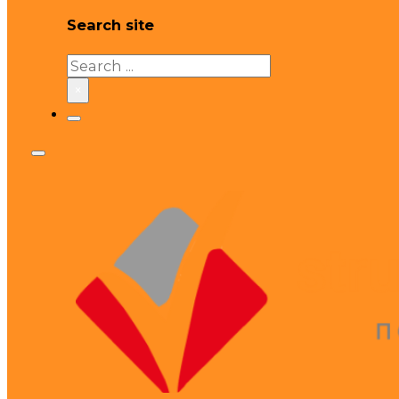
Search site
Search
×