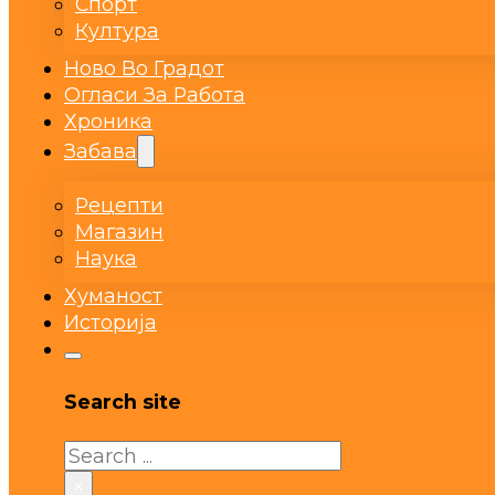
Спорт
Култура
Ново Во Градот
Огласи За Работа
Хроника
Забава
Рецепти
Магазин
Наука
Хуманост
Историја
Search site
Search
×