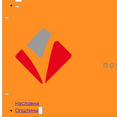
Насловна
Општини