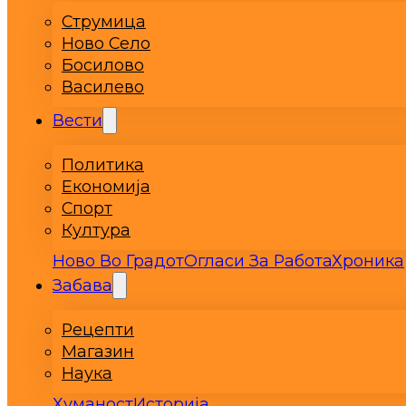
Струмица
Ново Село
Босилово
Василево
Вести
Политика
Економија
Спорт
Култура
Ново Во Градот
Огласи За Работа
Хроника
Забава
Рецепти
Магазин
Наука
Хуманост
Историја