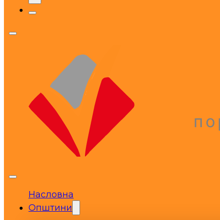
Насловна
Општини