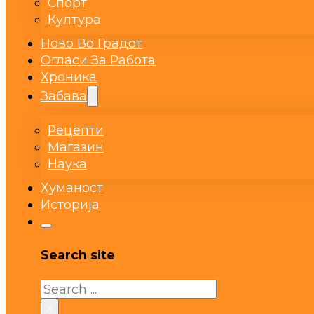
Спорт
Култура
Ново Во Градот
Огласи За Работа
Хроника
Забава
Рецепти
Магазин
Наука
Хуманост
Историја
Search site
Search
×