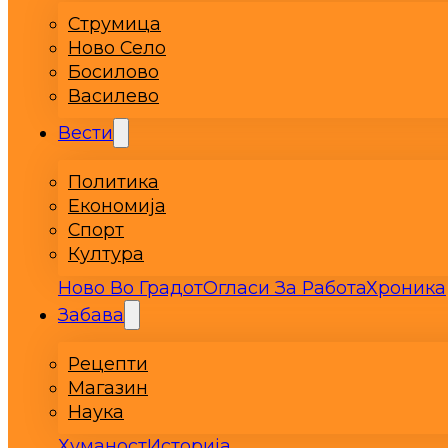
Струмица
Ново Село
Босилово
Василево
Вести
Политика
Економија
Спорт
Култура
Ново Во Градот
Огласи За Работа
Хроника
Забава
Рецепти
Магазин
Наука
Хуманост
Историја