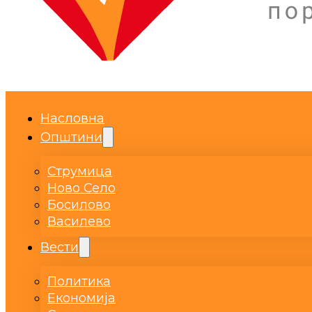
Насловна
Општини
Струмица
Ново Село
Босилово
Василево
Вести
Политика
Економија