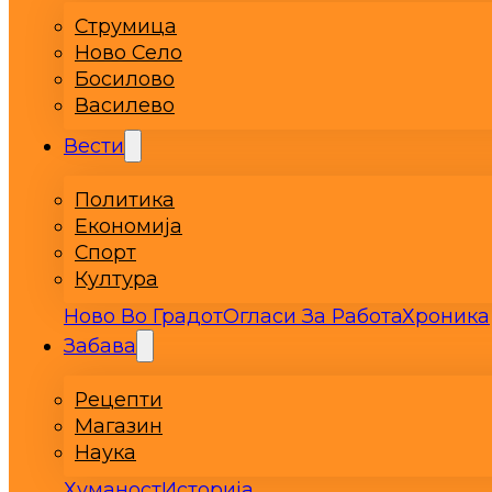
Струмица
Ново Село
Босилово
Василево
Вести
Политика
Економија
Спорт
Култура
Ново Во Градот
Огласи За Работа
Хроника
Забава
Рецепти
Магазин
Наука
Хуманост
Историја