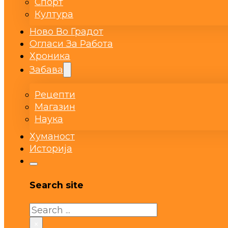
Спорт
Култура
Ново Во Градот
Огласи За Работа
Хроника
Забава
Рецепти
Магазин
Наука
Хуманост
Историја
Search site
Search
×