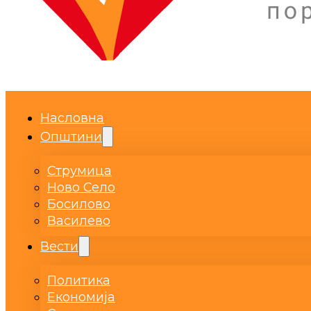
Насловна
Општини
Струмица
Ново Село
Босилово
Василево
Вести
Политика
Економија