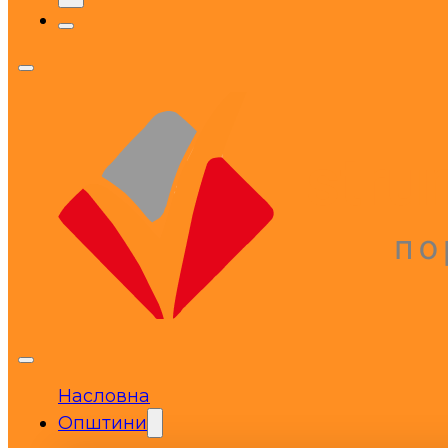
Насловна
Општини