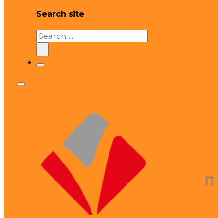
Search site
Search
×