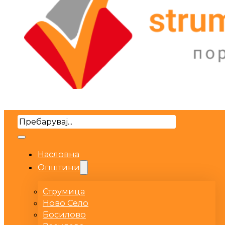
Search
Насловна
Општини
Струмица
Ново Село
Босилово