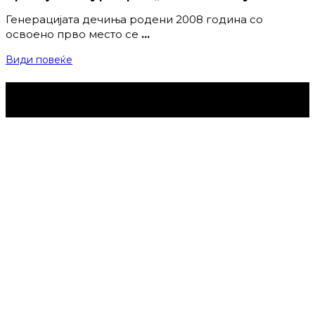
Генерацијата дечиња родени 2008 година со
освоено прво место се
…
Види повеќе
Струмица Денес © 2024