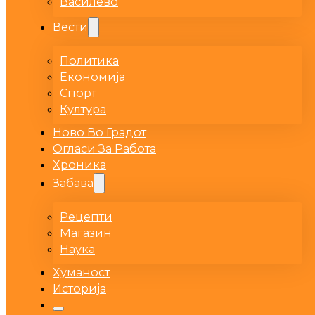
Василево
Вести
Политика
Економија
Спорт
Култура
Ново Во Градот
Огласи За Работа
Хроника
Забава
Рецепти
Магазин
Наука
Хуманост
Историја