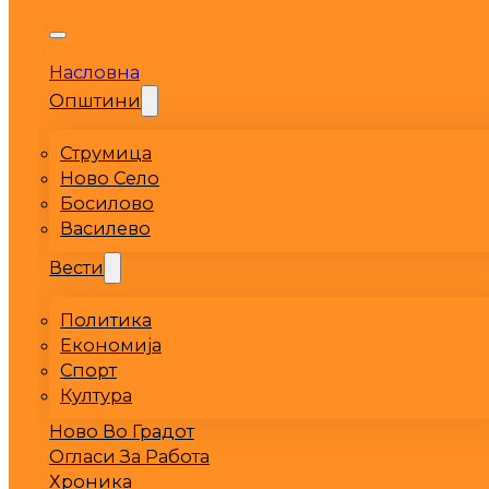
Насловна
Општини
Струмица
Ново Село
Босилово
Василево
Вести
Политика
Економија
Спорт
Култура
Ново Во Градот
Огласи За Работа
Хроника