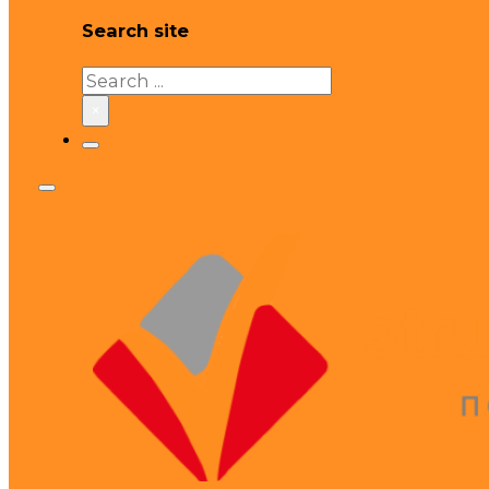
Search site
Search
×