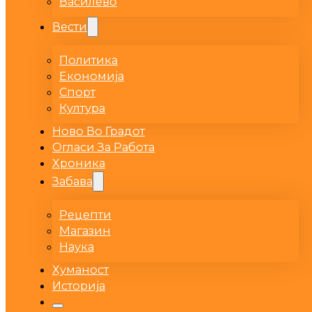
Василево
Вести
Политика
Економија
Спорт
Култура
Ново Во Градот
Огласи За Работа
Хроника
Забава
Рецепти
Магазин
Наука
Хуманост
Историја