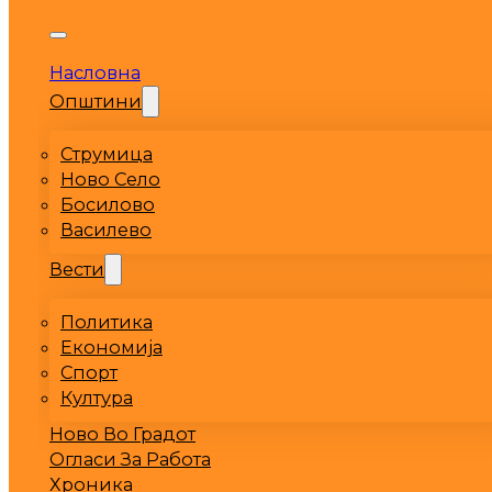
Насловна
Општини
Струмица
Ново Село
Босилово
Василево
Вести
Политика
Економија
Спорт
Култура
Ново Во Градот
Огласи За Работа
Хроника