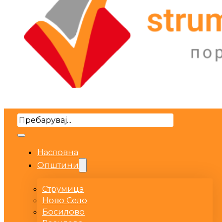
Search
Насловна
Општини
Струмица
Ново Село
Босилово