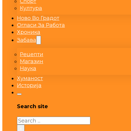
Спорт
Култура
Ново Во Градот
Огласи За Работа
Хроника
Забава
Рецепти
Магазин
Наука
Хуманост
Историја
Search site
Search
×