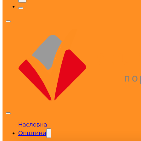
Насловна
Општини