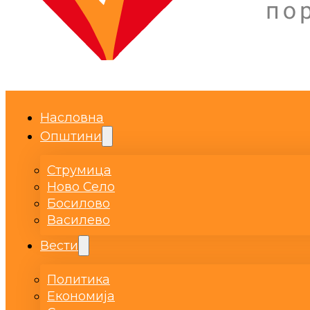
Насловна
Општини
Струмица
Ново Село
Босилово
Василево
Вести
Политика
Економија