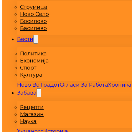
Струмица
Ново Село
Босилово
Василево
Вести
Политика
Економија
Спорт
Култура
Ново Во Градот
Огласи За Работа
Хроника
Забава
Рецепти
Магазин
Наука
Хуманост
Историја