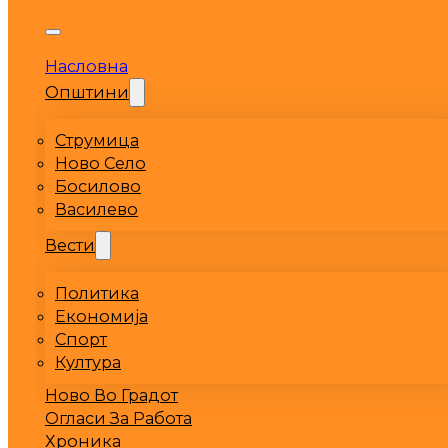
Насловна
Општини
Струмица
Ново Село
Босилово
Василево
Вести
Политика
Економија
Спорт
Култура
Ново Во Градот
Огласи За Работа
Хроника