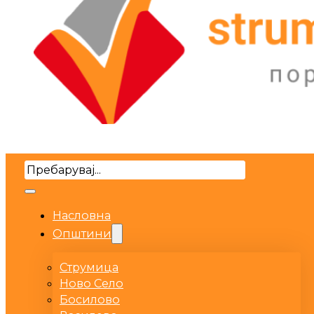
Search
Насловна
Општини
Струмица
Ново Село
Босилово