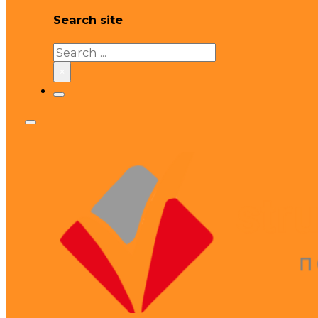
Search site
Search
×