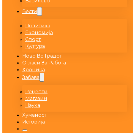
Василево
Вести
Политика
Економија
Спорт
Култура
Ново Во Градот
Огласи За Работа
Хроника
Забава
Рецепти
Магазин
Наука
Хуманост
Историја