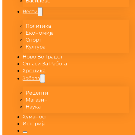
Василево
Вести
Политика
Економија
Спорт
Култура
Ново Во Градот
Огласи За Работа
Хроника
Забава
Рецепти
Магазин
Наука
Хуманост
Историја