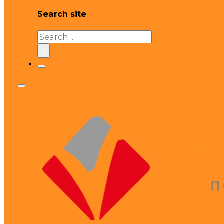
Search site
Search
×