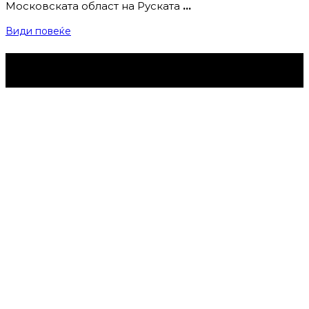
Московската област на Руската
…
Види повеќе
Струмица Денес © 2024