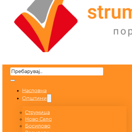
Search
Насловна
Општини
Струмица
Ново Село
Босилово