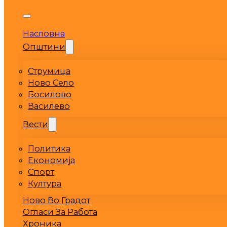
Насловна
Општини
Струмица
Ново Село
Босилово
Василево
Вести
Политика
Економија
Спорт
Култура
Ново Во Градот
Огласи За Работа
Хроника