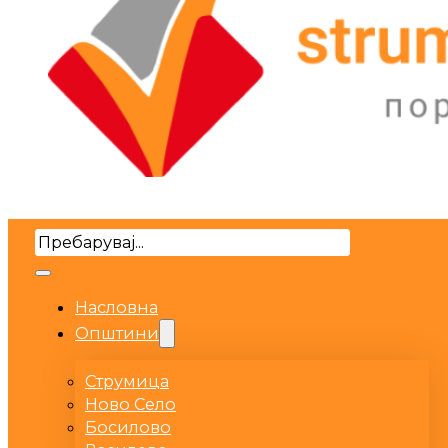
Search
Насловна
Општини
Струмица
Ново Село
Босилово