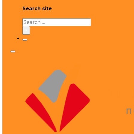
Search site
Search
×