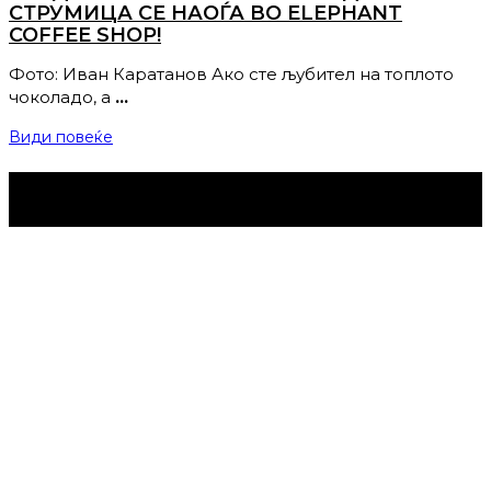
СТРУМИЦА СЕ НАОЃА ВО ELEPHANT
COFFEE SHOP!
Фото: Иван Каратанов Ако сте љубител на топлото
чоколадо, а
…
Види повеќе
Струмица Денес © 2024