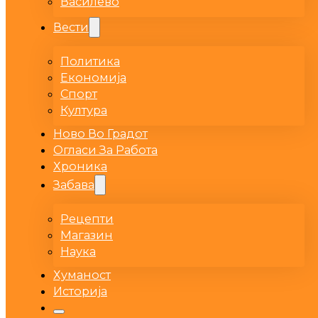
Василево
Вести
Политика
Економија
Спорт
Култура
Ново Во Градот
Огласи За Работа
Хроника
Забава
Рецепти
Магазин
Наука
Хуманост
Историја