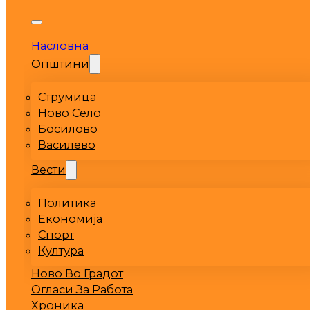
Насловна
Општини
Струмица
Ново Село
Босилово
Василево
Вести
Политика
Економија
Спорт
Култура
Ново Во Градот
Огласи За Работа
Хроника