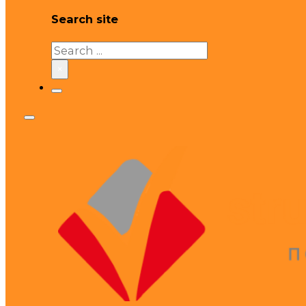
Search site
Search
×