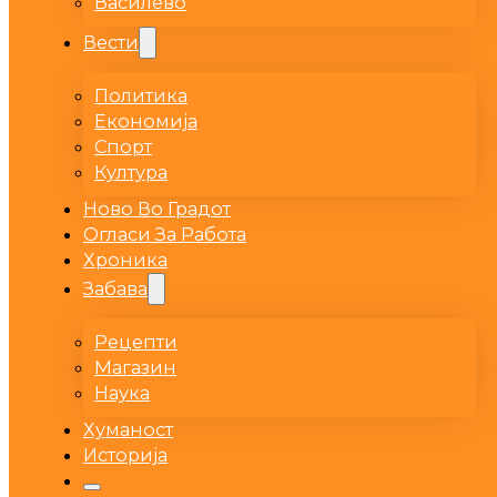
Василево
Вести
Политика
Економија
Спорт
Култура
Ново Во Градот
Огласи За Работа
Хроника
Забава
Рецепти
Магазин
Наука
Хуманост
Историја