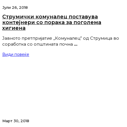
Јули 26, 2018
Струмички комуналец поставува
контејнери со порака за поголема
хигиена
Јавното претпријатие ,,Комуналец” од Струмица во
соработка со општината почна
…
Види повеќе
Март 30, 2018