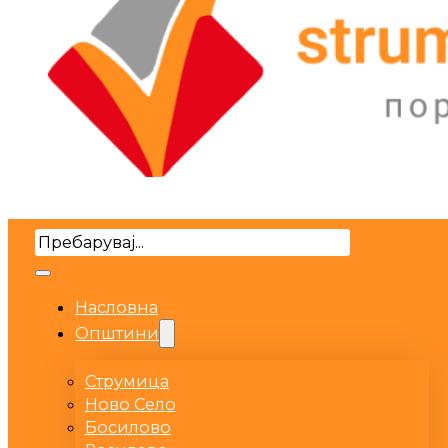
Search
Насловна
Општини
Струмица
Ново Село
Босилово