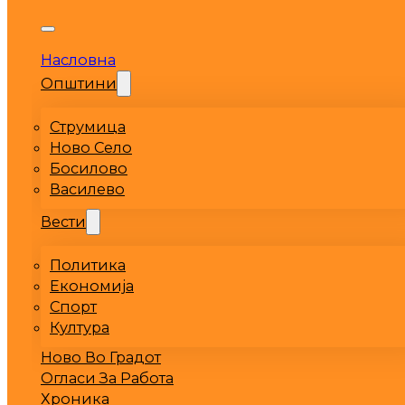
Насловна
Општини
Струмица
Ново Село
Босилово
Василево
Вести
Политика
Економија
Спорт
Култура
Ново Во Градот
Огласи За Работа
Хроника