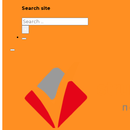
Search site
Search
×