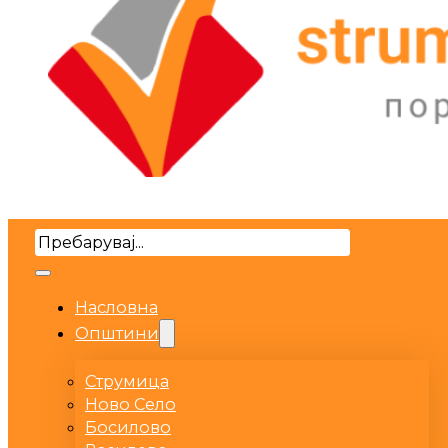
Search
Насловна
Општини
Струмица
Ново Село
Босилово