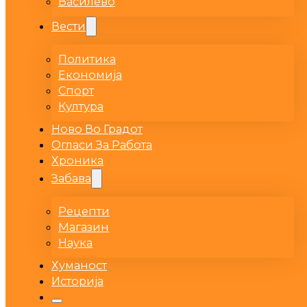
Василево
Вести
Политика
Економија
Спорт
Култура
Ново Во Градот
Огласи За Работа
Хроника
Забава
Рецепти
Магазин
Наука
Хуманост
Историја