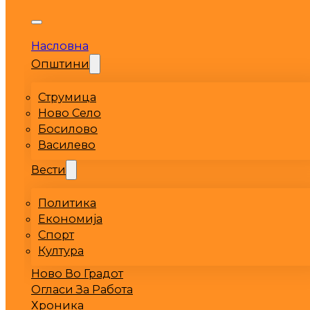
Насловна
Општини
Струмица
Ново Село
Босилово
Василево
Вести
Политика
Економија
Спорт
Култура
Ново Во Градот
Огласи За Работа
Хроника