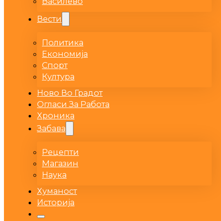
Василево
Вести
Политика
Економија
Спорт
Култура
Ново Во Градот
Огласи За Работа
Хроника
Забава
Рецепти
Магазин
Наука
Хуманост
Историја