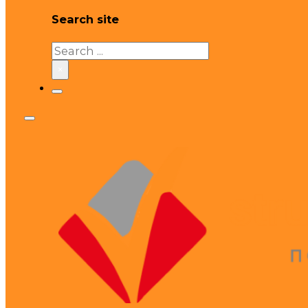
Search site
Search
×