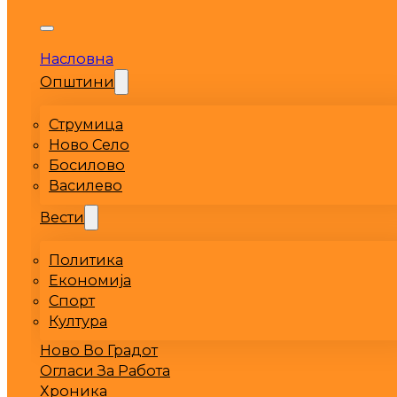
Насловна
Општини
Струмица
Ново Село
Босилово
Василево
Вести
Политика
Економија
Спорт
Култура
Ново Во Градот
Огласи За Работа
Хроника