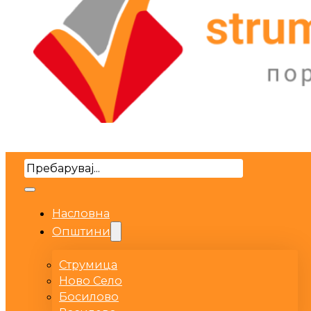
Search
Насловна
Општини
Струмица
Ново Село
Босилово