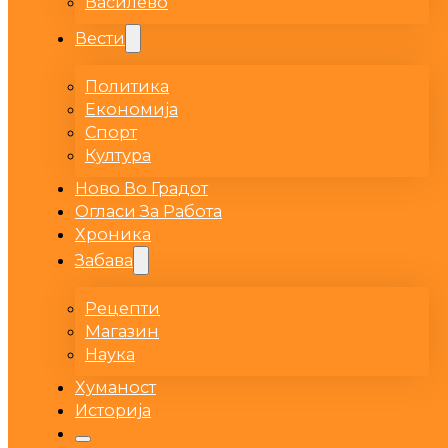
Василево
Вести
Политика
Економија
Спорт
Култура
Ново Во Градот
Огласи За Работа
Хроника
Забава
Рецепти
Магазин
Наука
Хуманост
Историја