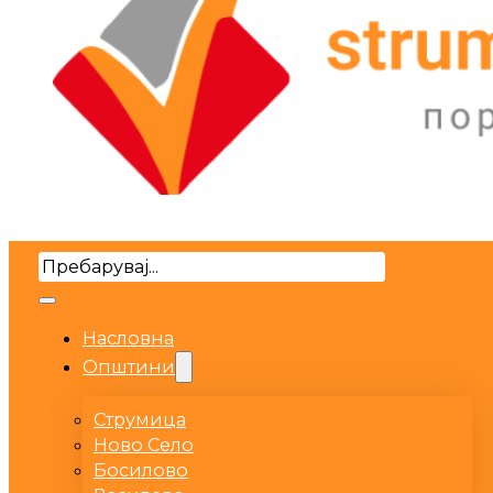
Search
Насловна
Општини
Струмица
Ново Село
Босилово