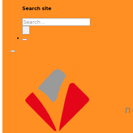
Search site
Search
×