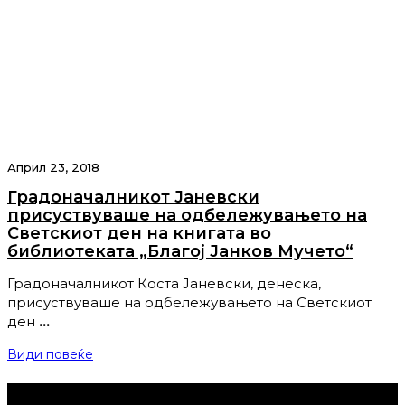
Април 23, 2018
Градоначалникот Јаневски
присуствуваше на одбележувањето на
Светскиот ден на книгата во
библиотеката „Благој Јанков Мучето“
Градоначалникот Коста Јаневски, денеска,
присуствуваше на одбележувањето на Светскиот
ден
…
Види повеќе