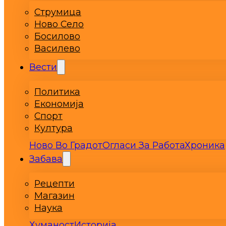
Струмица
Ново Село
Босилово
Василево
Вести
Политика
Економија
Спорт
Култура
Ново Во Градот
Огласи За Работа
Хроника
Забава
Рецепти
Магазин
Наука
Хуманост
Историја