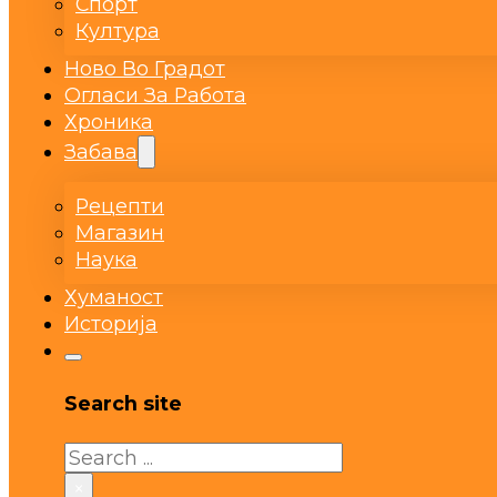
Спорт
Култура
Ново Во Градот
Огласи За Работа
Хроника
Забава
Рецепти
Магазин
Наука
Хуманост
Историја
Search site
Search
×