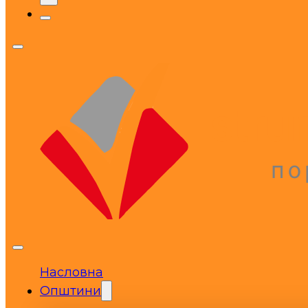
Насловна
Општини