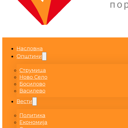
Насловна
Општини
Струмица
Ново Село
Босилово
Василево
Вести
Политика
Економија