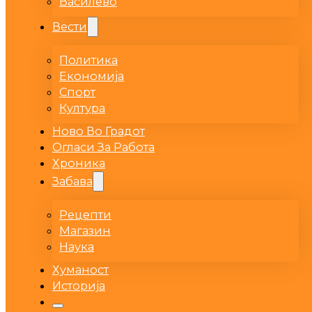
Василево
Вести
Политика
Економија
Спорт
Култура
Ново Во Градот
Огласи За Работа
Хроника
Забава
Рецепти
Магазин
Наука
Хуманост
Историја