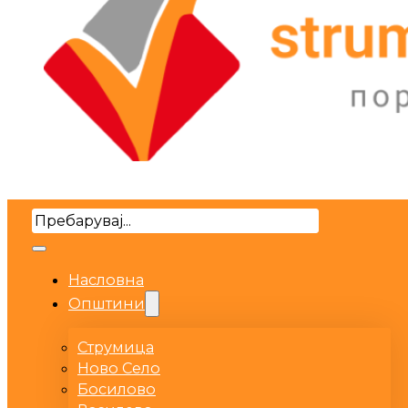
Search
Насловна
Општини
Струмица
Ново Село
Босилово