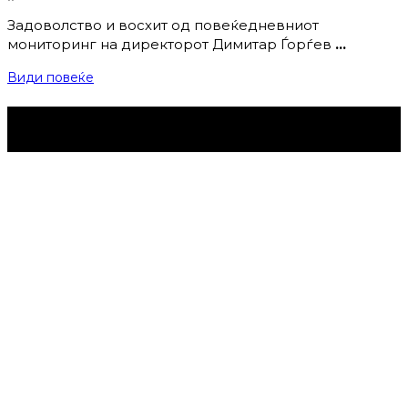
Задоволство и восхит од повеќедневниот
мониторинг на директорот Димитар Ѓорѓев
…
Види повеќе
Струмица Денес © 2024