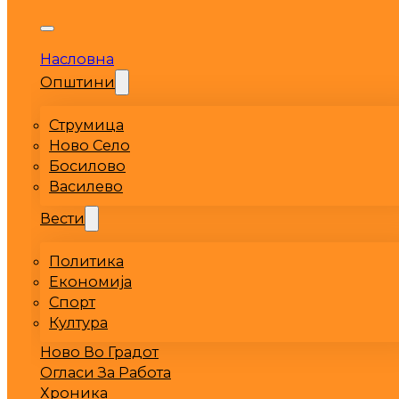
Насловна
Општини
Струмица
Ново Село
Босилово
Василево
Вести
Политика
Економија
Спорт
Култура
Ново Во Градот
Огласи За Работа
Хроника