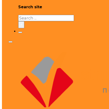
Search site
Search
×