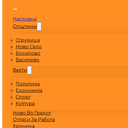
Насловна
Општини
Струмица
Ново Село
Босилово
Василево
Вести
Политика
Економија
Спорт
Култура
Ново Во Градот
Огласи За Работа
Хроника