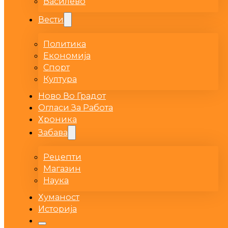
Василево
Вести
Политика
Економија
Спорт
Култура
Ново Во Градот
Огласи За Работа
Хроника
Забава
Рецепти
Магазин
Наука
Хуманост
Историја