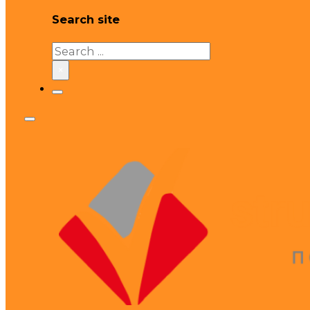
Search site
Search
×