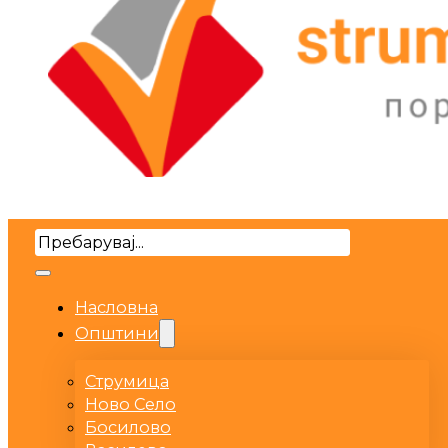
Search
Насловна
Општини
Струмица
Ново Село
Босилово