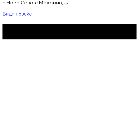
с.Ново Село-с.Мокрино,
…
Види повеќе
Струмица Денес © 2024