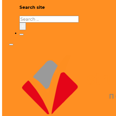
Search site
Search
×