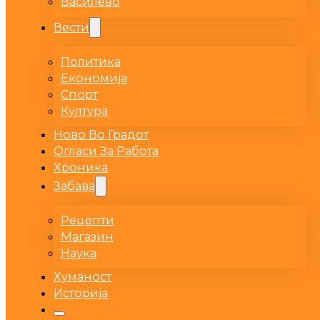
Василево
Вести
Политика
Економија
Спорт
Култура
Ново Во Градот
Огласи За Работа
Хроника
Забава
Рецепти
Магазин
Наука
Хуманост
Историја