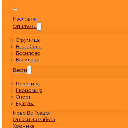
Насловна
Општини
Струмица
Ново Село
Босилово
Василево
Вести
Политика
Економија
Спорт
Култура
Ново Во Градот
Огласи За Работа
Хроника