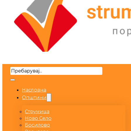
Search
Насловна
Општини
Струмица
Ново Село
Босилово