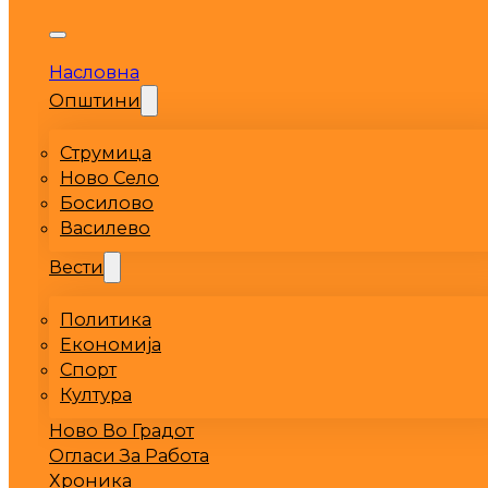
Насловна
Општини
Струмица
Ново Село
Босилово
Василево
Вести
Политика
Економија
Спорт
Култура
Ново Во Градот
Огласи За Работа
Хроника