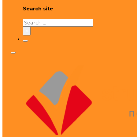
Search site
Search
×