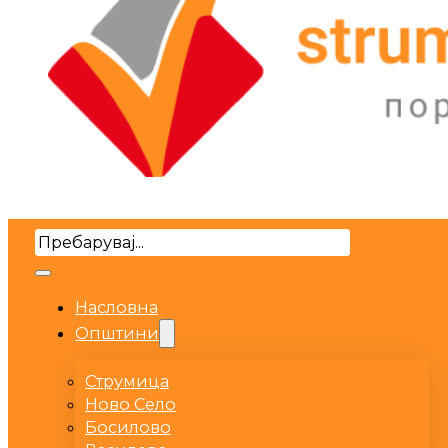
Search
Насловна
Општини
Струмица
Ново Село
Босилово