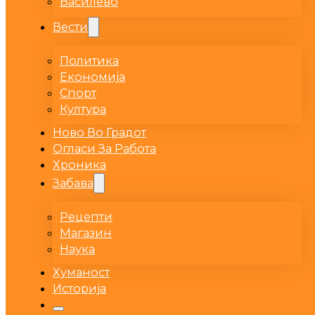
Василево
Вести
Политика
Економија
Спорт
Култура
Ново Во Градот
Огласи За Работа
Хроника
Забава
Рецепти
Магазин
Наука
Хуманост
Историја