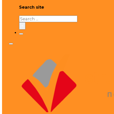
Search site
Search
×