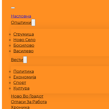
Насловна
Општини
Струмица
Ново Село
Босилово
Василево
Вести
Политика
Економија
Спорт
Култура
Ново Во Градот
Огласи За Работа
Хроника