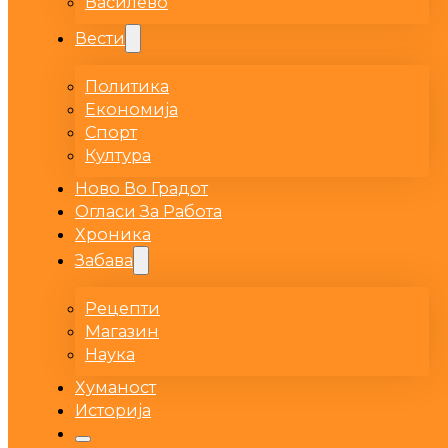
Василево
Вести
Политика
Економија
Спорт
Култура
Ново Во Градот
Огласи За Работа
Хроника
Забава
Рецепти
Магазин
Наука
Хуманост
Историја