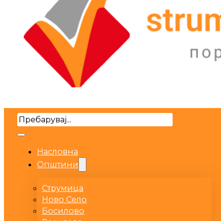
Search
Насловна
Општини
Струмица
Ново Село
Босилово