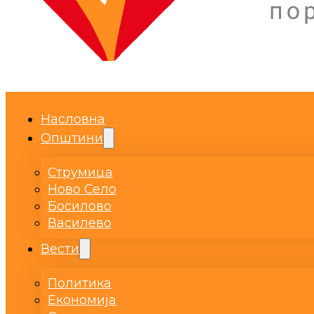
Насловна
Општини
Струмица
Ново Село
Босилово
Василево
Вести
Политика
Економија