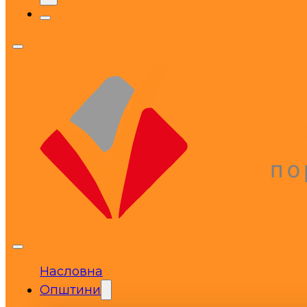
Насловна
Општини