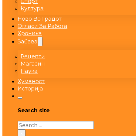
Спорт
Култура
Ново Во Градот
Огласи За Работа
Хроника
Забава
Рецепти
Магазин
Наука
Хуманост
Историја
Search site
Search
×