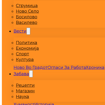
Струмица
Ново Село
Босилово
Василево
Вести
Политика
Економија
Спорт
Култура
Ново Во Градот
Огласи За Работа
Хроника
Забава
Рецепти
Магазин
Наука
Хуманост
Историја