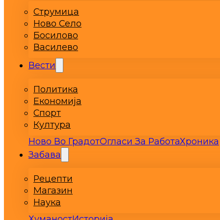
Струмица
Ново Село
Босилово
Василево
Вести
Политика
Економија
Спорт
Култура
Ново Во Градот
Огласи За Работа
Хроника
Забава
Рецепти
Магазин
Наука
Хуманост
Историја