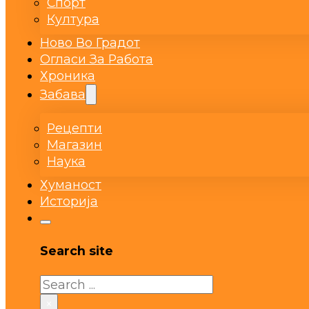
Спорт
Култура
Ново Во Градот
Огласи За Работа
Хроника
Забава
Рецепти
Магазин
Наука
Хуманост
Историја
Search site
Search
×