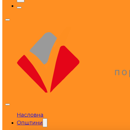
Насловна
Општини