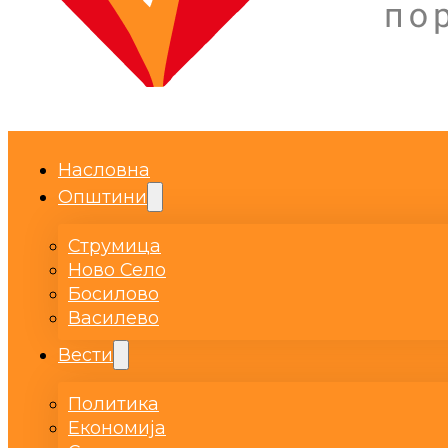
Насловна
Општини
Струмица
Ново Село
Босилово
Василево
Вести
Политика
Економија