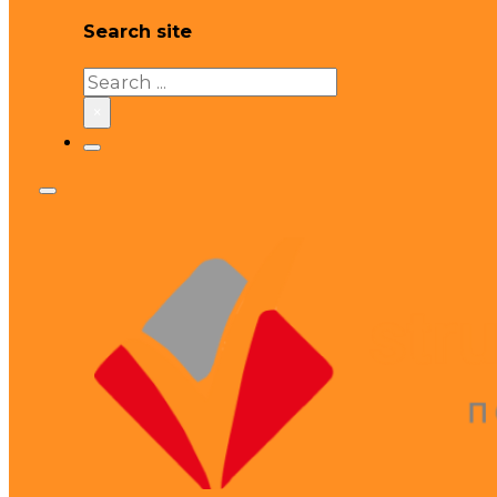
Search site
Search
×