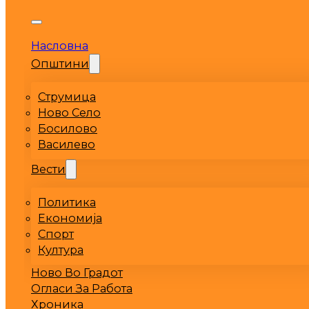
Насловна
Општини
Струмица
Ново Село
Босилово
Василево
Вести
Политика
Економија
Спорт
Култура
Ново Во Градот
Огласи За Работа
Хроника