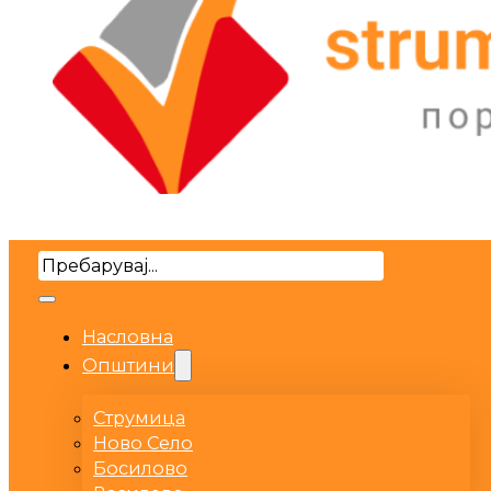
Search
Насловна
Општини
Струмица
Ново Село
Босилово