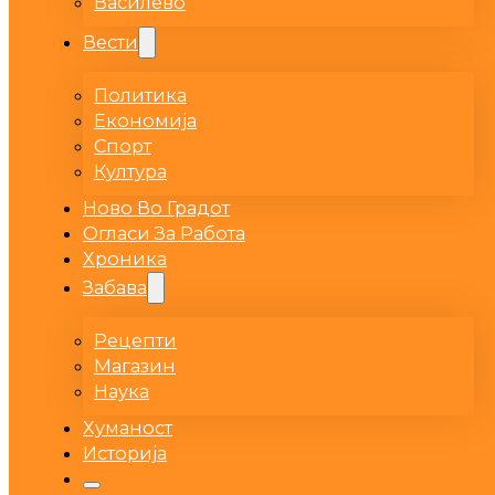
Василево
Вести
Политика
Економија
Спорт
Култура
Ново Во Градот
Огласи За Работа
Хроника
Забава
Рецепти
Магазин
Наука
Хуманост
Историја