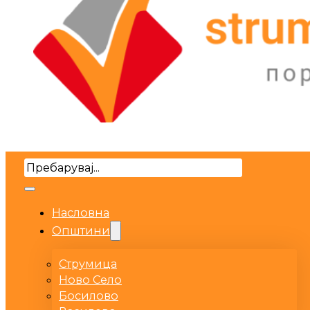
Search
Насловна
Општини
Струмица
Ново Село
Босилово