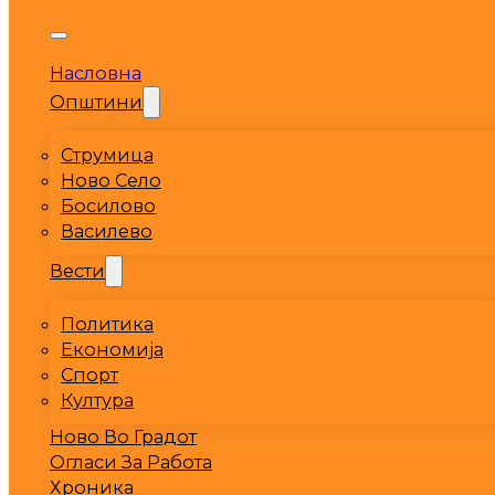
Насловна
Општини
Струмица
Ново Село
Босилово
Василево
Вести
Политика
Економија
Спорт
Култура
Ново Во Градот
Огласи За Работа
Хроника