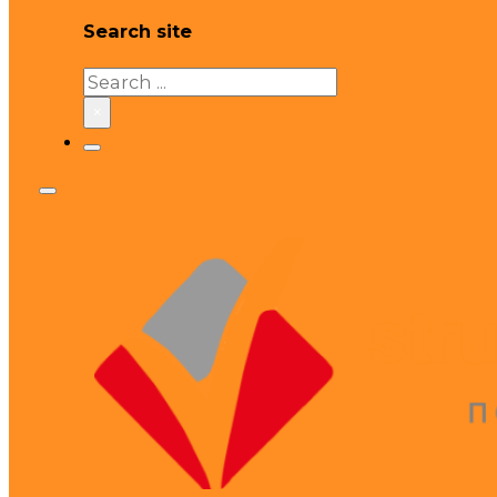
Search site
Search
×