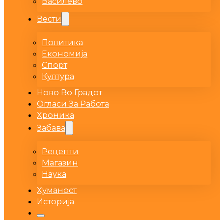
Василево
Вести
Политика
Економија
Спорт
Култура
Ново Во Градот
Огласи За Работа
Хроника
Забава
Рецепти
Магазин
Наука
Хуманост
Историја