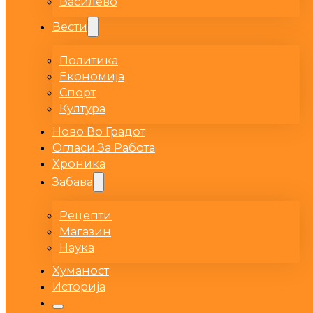
Василево
Вести
Политика
Економија
Спорт
Култура
Ново Во Градот
Огласи За Работа
Хроника
Забава
Рецепти
Магазин
Наука
Хуманост
Историја