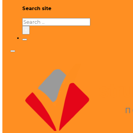
Search site
Search
×