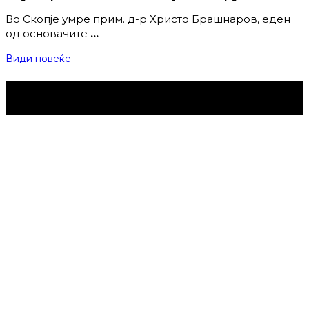
Во Скопје умре прим. д-р Христо Брашнаров, еден
од основачите
…
Види повеќе
Струмица Денес © 2024