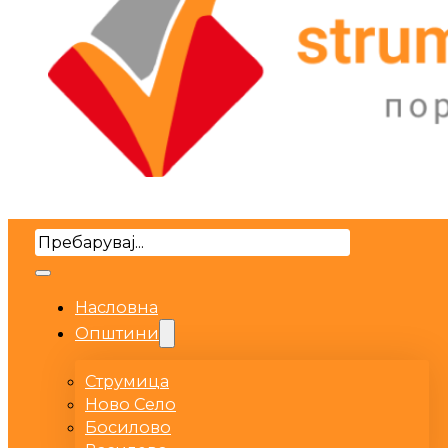
Search
Насловна
Општини
Струмица
Ново Село
Босилово