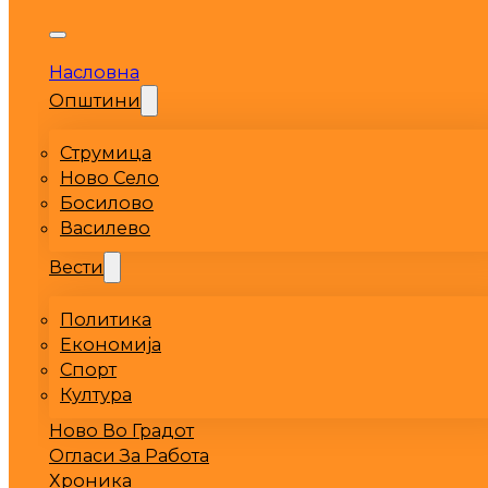
Насловна
Општини
Струмица
Ново Село
Босилово
Василево
Вести
Политика
Економија
Спорт
Култура
Ново Во Градот
Огласи За Работа
Хроника