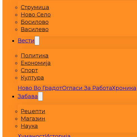
Струмица
Ново Село
Босилово
Василево
Вести
Политика
Економија
Спорт
Култура
Ново Во Градот
Огласи За Работа
Хроника
Забава
Рецепти
Магазин
Наука
Хуманост
Историја