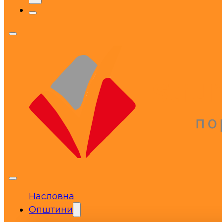
Насловна
Општини