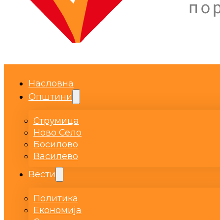
Насловна
Општини
Струмица
Ново Село
Босилово
Василево
Вести
Политика
Економија