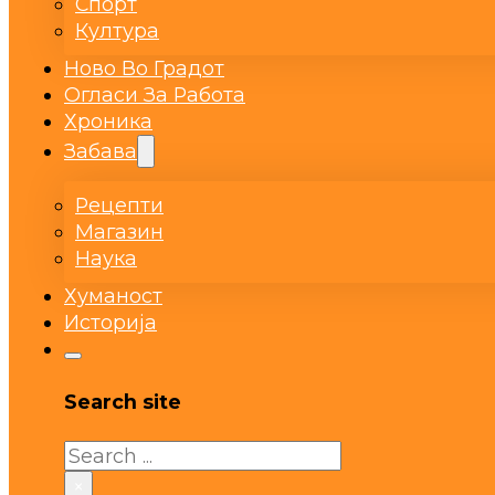
Спорт
Култура
Ново Во Градот
Огласи За Работа
Хроника
Забава
Рецепти
Магазин
Наука
Хуманост
Историја
Search site
Search
×