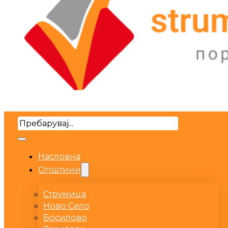
Search
Насловна
Општини
Струмица
Ново Село
Босилово