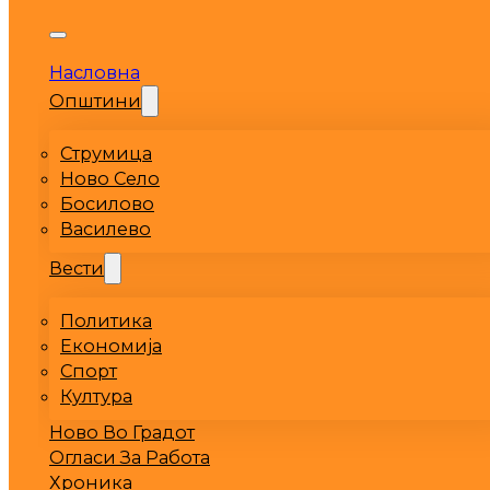
Насловна
Општини
Струмица
Ново Село
Босилово
Василево
Вести
Политика
Економија
Спорт
Култура
Ново Во Градот
Огласи За Работа
Хроника