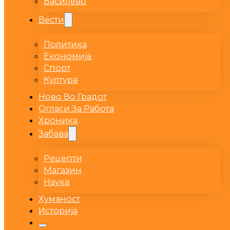
Василево
Вести
Политика
Економија
Спорт
Култура
Ново Во Градот
Огласи За Работа
Хроника
Забава
Рецепти
Магазин
Наука
Хуманост
Историја