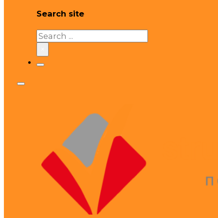
Search site
Search
×