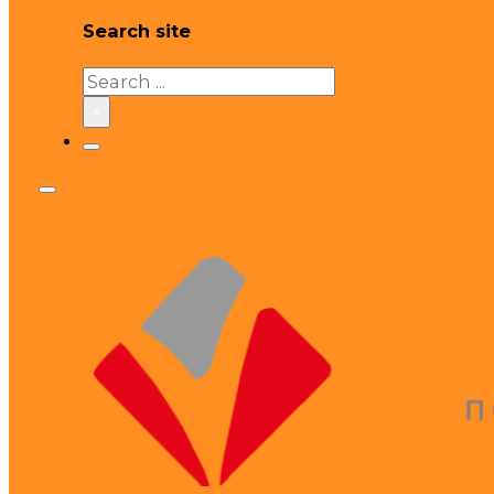
Search site
Search
×