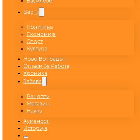
Василево
Вести
Политика
Економија
Спорт
Култура
Ново Во Градот
Огласи За Работа
Хроника
Забава
Рецепти
Магазин
Наука
Хуманост
Историја