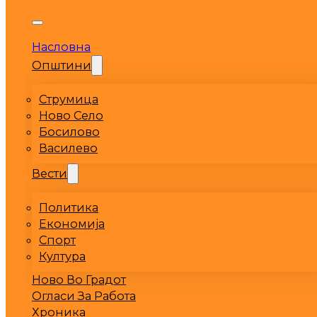
Насловна
Општини
Струмица
Ново Село
Босилово
Василево
Вести
Политика
Економија
Спорт
Култура
Ново Во Градот
Огласи За Работа
Хроника