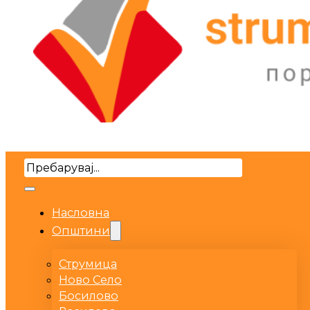
Search
Насловна
Општини
Струмица
Ново Село
Босилово