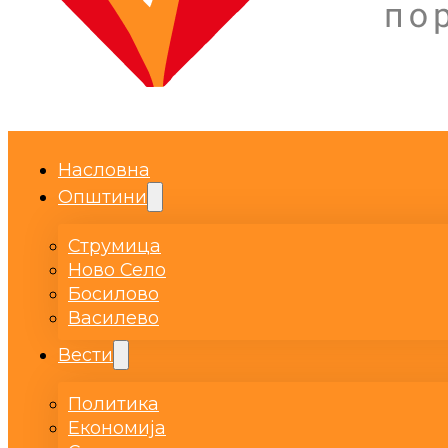
Насловна
Општини
Струмица
Ново Село
Босилово
Василево
Вести
Политика
Економија