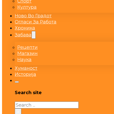
Спорт
Култура
Ново Во Градот
Огласи За Работа
Хроника
Забава
Рецепти
Магазин
Наука
Хуманост
Историја
Search site
Search
×