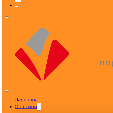
Насловна
Општини