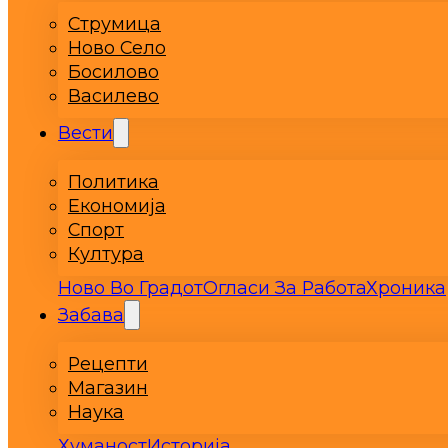
Струмица
Ново Село
Босилово
Василево
Вести
Политика
Економија
Спорт
Култура
Ново Во Градот
Огласи За Работа
Хроника
Забава
Рецепти
Магазин
Наука
Хуманост
Историја