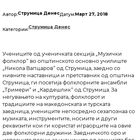
Струмица Денес
Март 27, 2018
Автор:
Датум:
Струмица Денес
Категории:
Учениците од ученичката секција „Музички
фолклор“ во општинското основно училиште
„Никола Вапцаров“ од Струмица, заедно со
нивните наставници и претставник од општина
Струмица, ги посетија фолклорните ансамбли
„Тримери“ и „Кардешлик“ од Струмица. За
негувањето на културата, фолклорот и
традициите на македонската и турската
заедница, учениците непосредно се
запознаа со
музиката, инструментите, носиите и други
реквизити кои ги користат играорците на овие
две фолклорни дружини. Заедничкото оро и