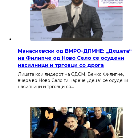
Манасиевски од ВМРО-ДПМНЕ: „Децата“
на Филипче од Ново Село се осудени
насилници и трговци со дрога
Лицата кои лидерот на СДСМ, Венко Филипче,
вчера во Ново Село ги нарече „деца“ се осудени
насилници и трговци со…