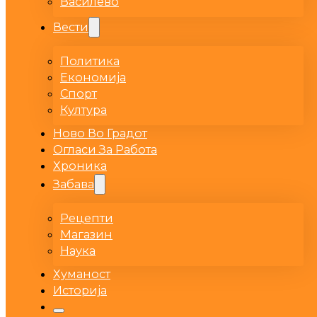
Василево
Вести
Политика
Економија
Спорт
Култура
Ново Во Градот
Огласи За Работа
Хроника
Забава
Рецепти
Магазин
Наука
Хуманост
Историја