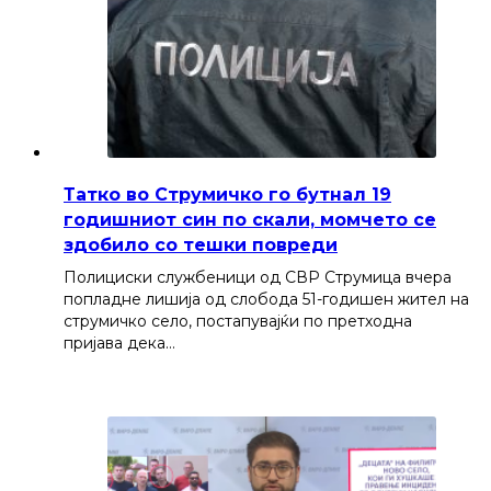
Татко во Струмичко го бутнал 19
годишниот син по скали, момчето се
здобило со тешки повреди
Полициски службеници од СВР Струмица вчера
попладне лишија од слобода 51-годишен жител на
струмичко село, постапувајќи по претходна
пријава дека…