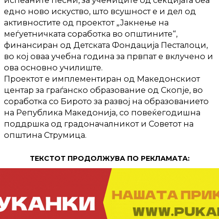
испеаните песни, за учениците од секцијата беа
едно ново искуство, што всушност е и дел од
активностите од проектот „Јакнење на
меѓуетничката соработка во општините“,
финансиран од Детската Фондација Песталоци,
во кој оваа учебна година за првпат е вклучено и
ова основно училиште.
Проектот е имплементиран од Македонскиот
центар за граѓанско образование од Скопје, во
соработка со Бирото за развој на образованието
на Република Македонија, со повеќегодишна
поддршка од градоначалникот и Советот на
општина Струмица.
ТЕКСТОТ ПРОДОЛЖУВА ПО РЕКЛАМАТА: