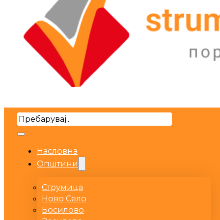
Search
Насловна
Општини
Струмица
Ново Село
Босилово