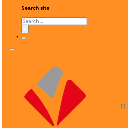
Search site
Search
×