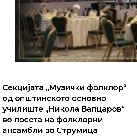
Секцијата „Музички фолклор“
од општинското основно
училиште „Никола Вапцаров“
во посета на фолклорни
ансамбли во Струмица