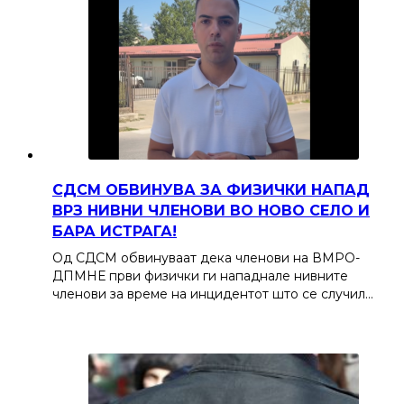
СДСМ ОБВИНУВА ЗА ФИЗИЧКИ НАПАД
ВРЗ НИВНИ ЧЛЕНОВИ ВО НОВО СЕЛО И
БАРА ИСТРАГА!
Од СДСМ обвинуваат дека членови на ВМРО-
ДПМНЕ први физички ги нападнале нивните
членови за време на инцидентот што се случил…