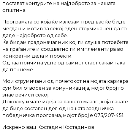
постават контурите на најдоброто за нашата
општина.
Програмата со која ќе излезам пред вас ќе биде
мегдан и мотив за секој еден струмичанец да го
даде најдоброто од себе.
Ќе бидам градоначалник кој ги слуша потребите
на граѓаните и соодветно ги имплементира во
конкретни дела и проекти.
Од таа причина уште од самиот старт сакам така
да почнеме.
Мои струмичани од почетокот на мојата кариера
сум бил отворен за комуникација, мојот број го
знае речиси секој.
Доколку имате идеја за вашето маало, која сакате
да биде составен дел од нашата заедничка
победничка програма, мојот број е 075/207-451.
Искрено ваш Костадин Костадинов