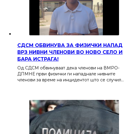
СДСМ ОБВИНУВА ЗА ФИЗИЧКИ НАПАД
ВРЗ НИВНИ ЧЛЕНОВИ ВО НОВО СЕЛО И
БАРА ИСТРАГА!
Од СДСМ обвинуваат дека членови на ВМРО-
ДПМНЕ први физички ги нападнале нивните
членови за време на инцидентот што се случил…