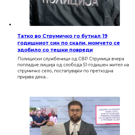
Татко во Струмичко го бутнал 19
годишниот син по скали, момчето се
здобило со тешки повреди
Полициски службеници од СВР Струмица вчера
попладне лишија од слобода 51-годишен жител на
струмичко село, постапувајќи по претходна
пријава дека…