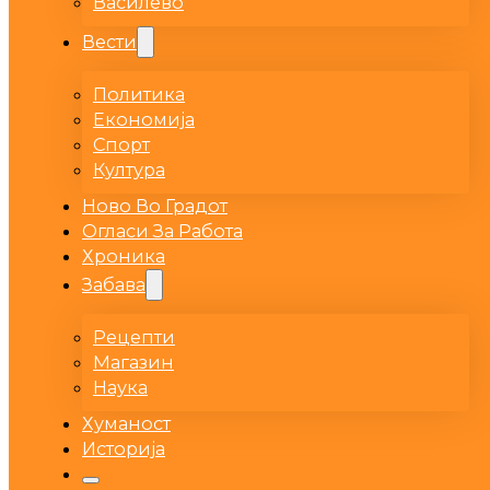
Василево
Вести
Политика
Економија
Спорт
Култура
Ново Во Градот
Огласи За Работа
Хроника
Забава
Рецепти
Магазин
Наука
Хуманост
Историја