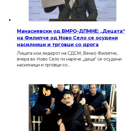
Манасиевски од ВМРО-ДПМНЕ: „Децата“
на Филипче од Ново Село се осудени
насилници и трговци со дрога
Лицата кои лидерот на СДСМ, Венко Филипче,
вчера во Ново Село ги нарече „деца“ се осудени
насилници и трговци со…