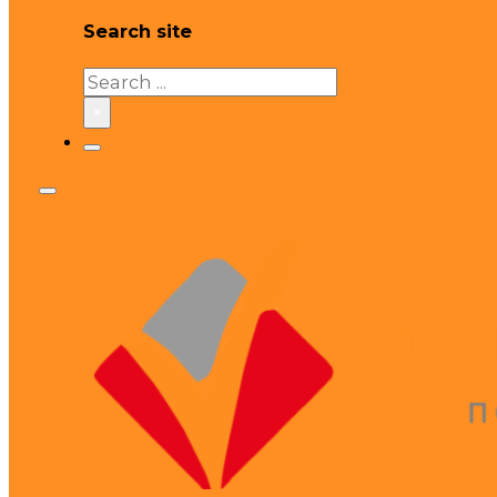
Search site
Search
×