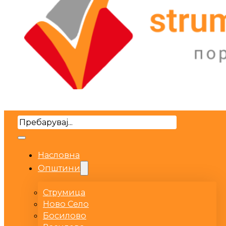
Search
Насловна
Општини
Струмица
Ново Село
Босилово