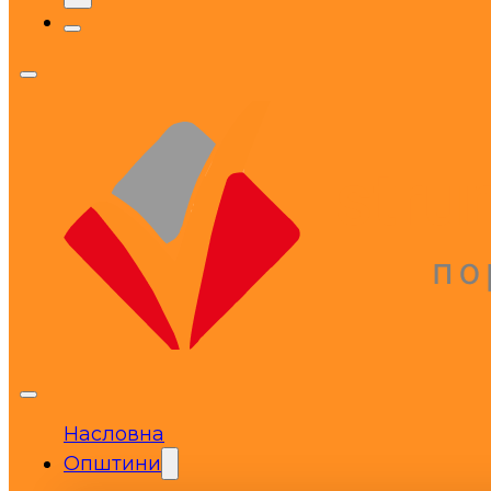
Насловна
Општини