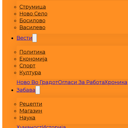
Струмица
Ново Село
Босилово
Василево
Вести
Политика
Економија
Спорт
Култура
Ново Во Градот
Огласи За Работа
Хроника
Забава
Рецепти
Магазин
Наука
Хуманост
Историја