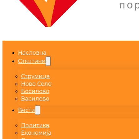
Насловна
Општини
Струмица
Ново Село
Босилово
Василево
Вести
Политика
Економија