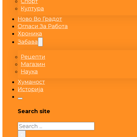
Спорт
Култура
Ново Во Градот
Огласи За Работа
Хроника
Забава
Рецепти
Магазин
Наука
Хуманост
Историја
Search site
Search
×