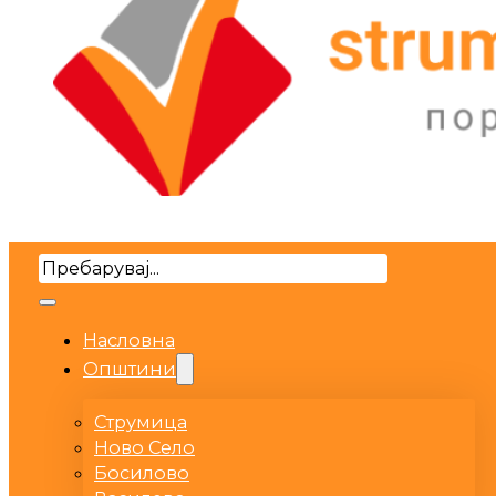
Search
Насловна
Општини
Струмица
Ново Село
Босилово