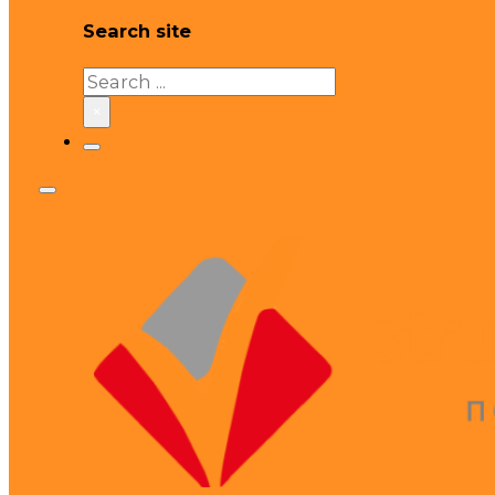
Search site
Search
×