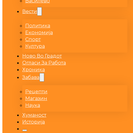
Василево
Вести
Политика
Економија
Спорт
Култура
Ново Во Градот
Огласи За Работа
Хроника
Забава
Рецепти
Магазин
Наука
Хуманост
Историја