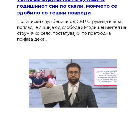
годишниот син по скали, момчето се
здобило со тешки повреди
Полициски службеници од СВР Струмица вчера
попладне лишија од слобода 51-годишен жител на
струмичко село, постапувајќи по претходна
пријава дека…
Манасиевски од ВМРО-ДПМНЕ: „Децата“