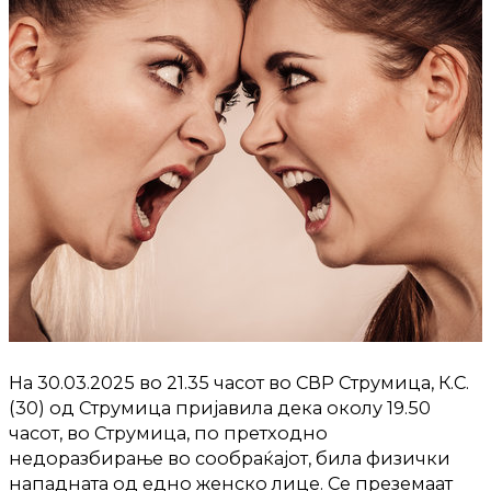
На 30.03.2025 во 21.35 часот во СВР Струмица, К.С.
(30) од Струмица пријавила дека околу 19.50
часот, во Струмица, по претходно
недоразбирање во сообраќајот, била физички
нападната од едно женско лице. Се преземаат