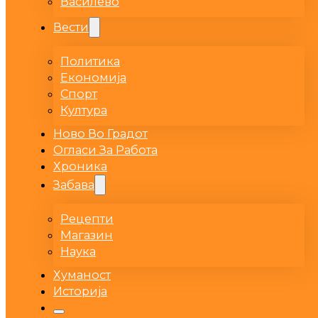
Василево
Вести
Политика
Економија
Спорт
Култура
Ново Во Градот
Огласи За Работа
Хроника
Забава
Рецепти
Магазин
Наука
Хуманост
Историја