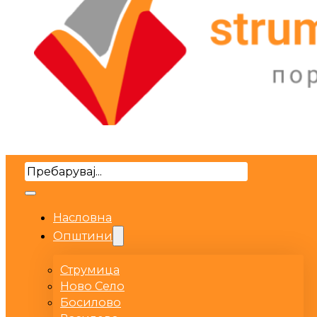
Search
Насловна
Општини
Струмица
Ново Село
Босилово