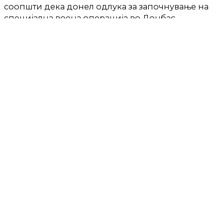
соопшти дека донел одлука за започнување на
специјална воена операција во Донбас.
ТЕКСТОТ ПРОДОЛЖУВА ПО РЕКЛАМАТА:
ПРОДОЛЖЕНИЕ: