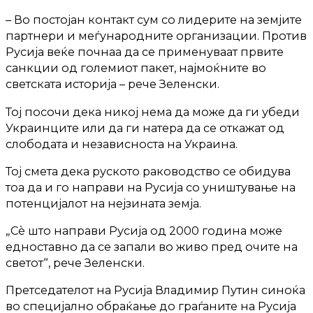
– Во постојан контакт сум со лидерите на земјите
партнери и меѓународните организации. Против
Русија веќе почнаа да се применуваат првите
санкции од големиот пакет, најмоќните во
светската историја – рече Зеленски.
Тој посочи дека никој нема да може да ги убеди
Украинците или да ги натера да се откажат од
слободата и независноста на Украина.
Тој смета дека руското раководство се обидува
тоа да и го направи на Русија со уништување на
потенцијалот на нејзината земја.
„Сè што направи Русија од 2000 година може
едноставно да се запали во живо пред очите на
светот“, рече Зеленски.
Претседателот на Русија Владимир Путин синоќа
во специјално обраќање до граѓаните на Русија