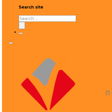
Search site
Search
×