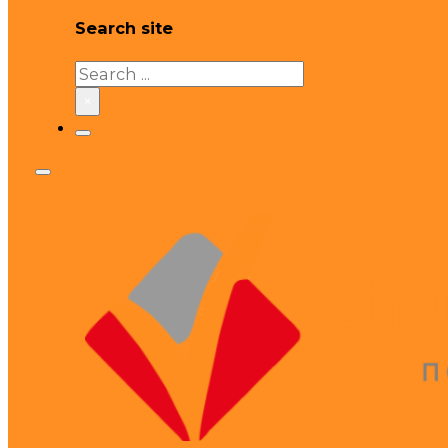
Search site
Search
×