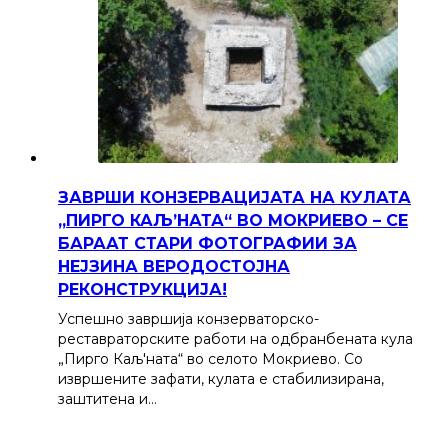
ЗАВРШИ КОНЗЕРВАЦИЈАТА НА КУЛАТА
„ПИРГО КАЉ’НАТА“ ВО МОКРИЕВО – СЕ
БАРААТ СТАРИ ФОТОГРАФИИ ЗА
НЕЈЗИНА ВЕРОДОСТОЈНА
РЕКОНСТРУКЦИЈА!
Успешно завршија конзерваторско-
реставраторските работи на одбранбената кула
„Пирго Каљ'ната“ во селото Мокриево. Со
извршените зафати, кулата е стабилизирана,
заштитена и…