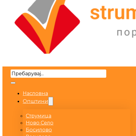
Search
Насловна
Општини
Струмица
Ново Село
Босилово