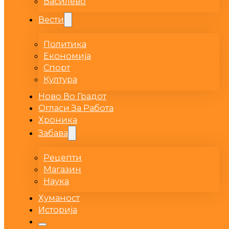
Василево
Вести
Политика
Економија
Спорт
Култура
Ново Во Градот
Огласи За Работа
Хроника
Забава
Рецепти
Магазин
Наука
Хуманост
Историја