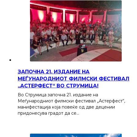
ЗАПОЧНА 21. ИЗДАНИЕ НА
МЕЃУНАРОДНИОТ ФИЛМСКИ ФЕСТИВАЛ
„АСТЕРФЕСТ“ ВО СТРУМИЦА!
Во Струмица започна 21. издание на
Меѓународниот филмски фестивал „Астерфест“,
манифестација која повеќе од две децении
придонесува градот да се…