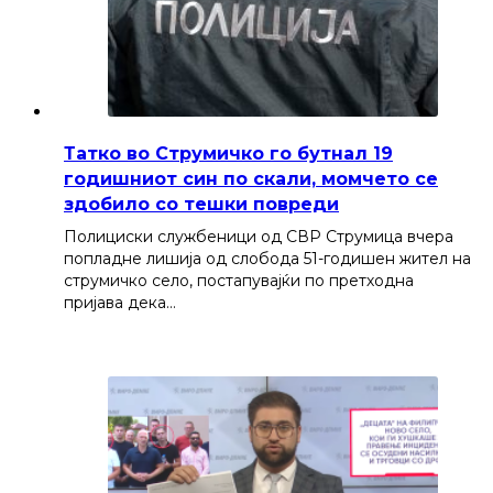
Татко во Струмичко го бутнал 19
годишниот син по скали, момчето се
здобило со тешки повреди
Полициски службеници од СВР Струмица вчера
попладне лишија од слобода 51-годишен жител на
струмичко село, постапувајќи по претходна
пријава дека…