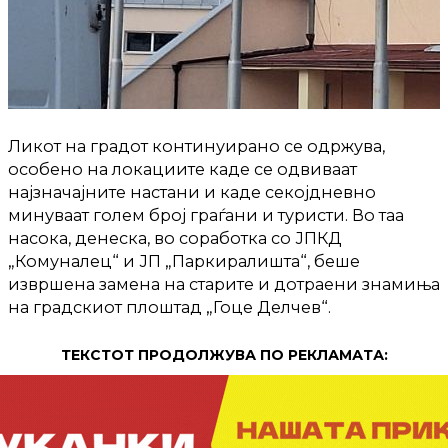
Ликот на градот континуирано се одржува,
особено на локациите каде се одвиваат
најзначајните настани и каде секојдневно
минуваат голем број граѓани и туристи. Во таа
насока, денеска, во соработка со ЈПКД
„Комуналец“ и ЈП „Паркиралишта“, беше
извршена замена на старите и дотраени знамиња
на градскиот плоштад „Гоце Делчев“.
ТЕКСТОТ ПРОДОЛЖУВА ПО РЕКЛАМАТА: