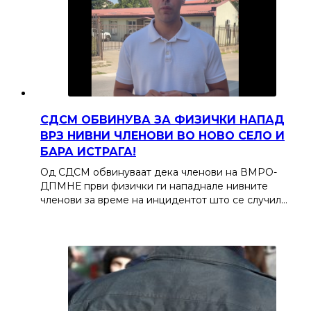
СДСМ ОБВИНУВА ЗА ФИЗИЧКИ НАПАД
ВРЗ НИВНИ ЧЛЕНОВИ ВО НОВО СЕЛО И
БАРА ИСТРАГА!
Од СДСМ обвинуваат дека членови на ВМРО-
ДПМНЕ први физички ги нападнале нивните
членови за време на инцидентот што се случил…