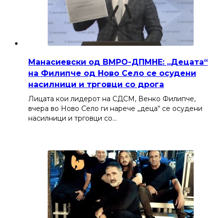
Манасиевски од ВМРО-ДПМНЕ: „Децата“
на Филипче од Ново Село се осудени
насилници и трговци со дрога
Лицата кои лидерот на СДСМ, Венко Филипче,
вчера во Ново Село ги нарече „деца“ се осудени
насилници и трговци со…