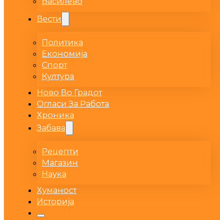
Василево
Вести
Политика
Економија
Спорт
Култура
Ново Во Градот
Огласи За Работа
Хроника
Забава
Рецепти
Магазин
Наука
Хуманост
Историја