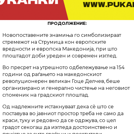
ПРОДОЛЖЕНИЕ:
Новопоставените знамиња го симболизираат
стремежот на Струмица кон европските
вредности и европска Македонија, при што
плоштадот доби уреден и современ изглед.
Во пресрет на утрешното одбележување на 154
години од раѓањето на македонскиот
револуционерен великан Гоце Делчев, беше
организирано и генерално чистење на неговиот
споменик на градскиот плоштад.
Од надлежните истакнуваат дека сè што се
поставува во јавниот простор треба не само да
краси, туку и редовно да се одржува, со цел
градот секогаш да изгледа достоинствено и