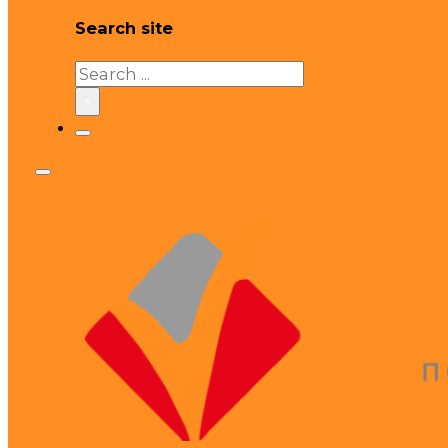
Search site
Search
×