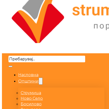
Search
Насловна
Општини
Струмица
Ново Село
Босилово