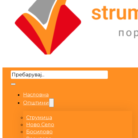
Search
Насловна
Општини
Струмица
Ново Село
Босилово