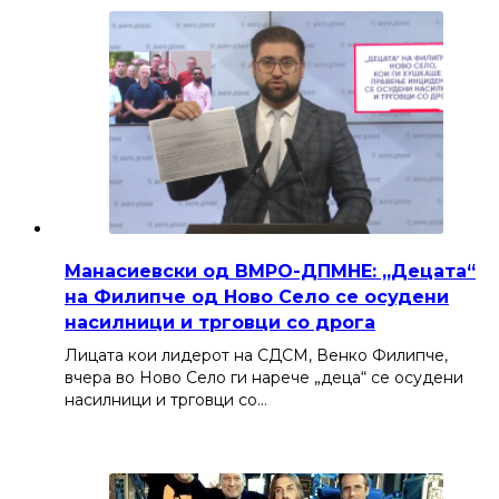
Манасиевски од ВМРО-ДПМНЕ: „Децата“
на Филипче од Ново Село се осудени
насилници и трговци со дрога
Лицата кои лидерот на СДСМ, Венко Филипче,
вчера во Ново Село ги нарече „деца“ се осудени
насилници и трговци со…