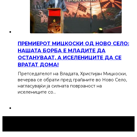
ПРЕМИЕРОТ МИЦКОСКИ ОД НОВО СЕЛО:
НАШАТА БОРБА Е МЛАДИТЕ ДА
ОСТАНУВААТ, А ИСЕЛЕНИЦИТЕ ДА СЕ
ВРАТАТ ДОМА!
Претседателот на Владата, Христијан Мицкоски,
вечерва се обрати пред граѓаните во Ново Село,
нагласувајќи ја силната поврзаност на
иселениците со…
Струмица Денес © 2024