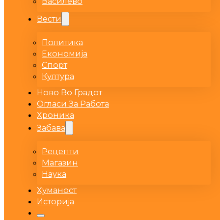
Василево
Вести
Политика
Економија
Спорт
Култура
Ново Во Градот
Огласи За Работа
Хроника
Забава
Рецепти
Магазин
Наука
Хуманост
Историја