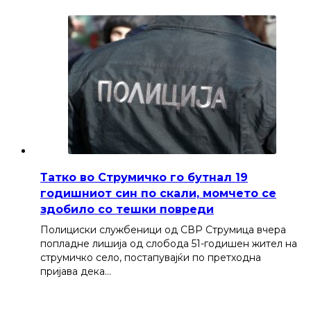
Татко во Струмичко го бутнал 19
годишниот син по скали, момчето се
здобило со тешки повреди
Полициски службеници од СВР Струмица вчера
попладне лишија од слобода 51-годишен жител на
струмичко село, постапувајќи по претходна
пријава дека…