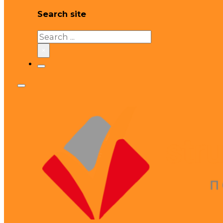
Search site
Search
×