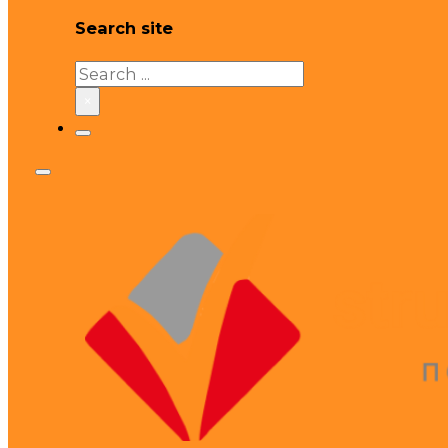
Search site
Search
×