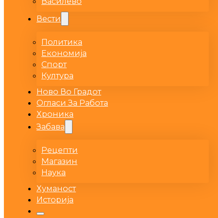
Василево
Вести
Политика
Економија
Спорт
Култура
Ново Во Градот
Огласи За Работа
Хроника
Забава
Рецепти
Магазин
Наука
Хуманост
Историја