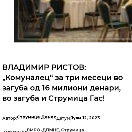
ВЛАДИМИР РИСТОВ:
„Комуналец“ за три месеци во
загуба од 16 милиони денари,
во загуба и Струмица Гас!
Струмица Денес
Јули 12, 2023
Автор:
Датум:
,
ВМРО-ДПМНЕ
Струмица