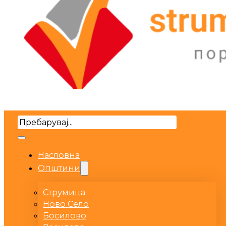
Search
Насловна
Општини
Струмица
Ново Село
Босилово