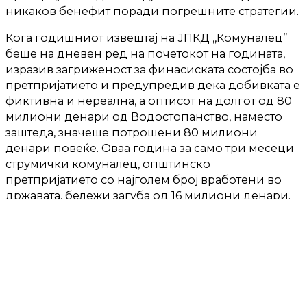
никаков бенефит поради погрешните стратегии.
Кога годишниот извештај на ЈПКД ,,Комуналец”
беше на дневен ред на почетокот на годината,
изразив загриженост за финасиската состојба во
претпријатието и предупредив дека добивката е
фиктивна и нереална, а оптисот на долгот од 80
милиони денари од Водостопанство, наместо
заштеда, значеше потрошени 80 милиони
денари повеќе. Оваа година за само три месеци
струмички комуналец, општинско
претпријатието со најголем број вработени во
државата, бележи загуба од 16 милиони денари.
Дел од загубата поради лошото планирање, а дел
поради трошоци како сервисирање возила,
резерни делови, разни одржување,
дополнително анагажирање работници, други
останати трошоци, трошоци за реклама, патувања
и други трошоци.