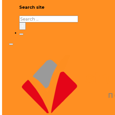
Search site
Search
×