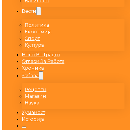
Василево
Вести
Политика
Економија
Спорт
Култура
Ново Во Градот
Огласи За Работа
Хроника
Забава
Рецепти
Магазин
Наука
Хуманост
Историја