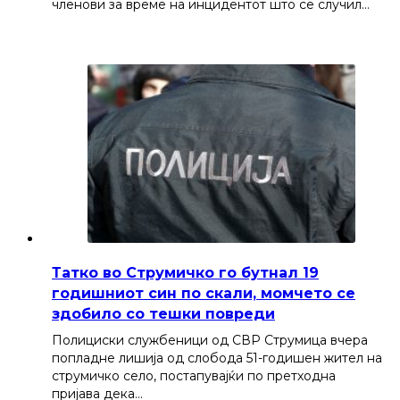
членови за време на инцидентот што се случил…
Татко во Струмичко го бутнал 19
годишниот син по скали, момчето се
здобило со тешки повреди
Полициски службеници од СВР Струмица вчера
попладне лишија од слобода 51-годишен жител на
струмичко село, постапувајќи по претходна
пријава дека…