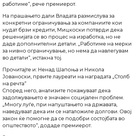
работиме“, рече премиерот.
На прашањето дали Владата размислува за
конкретни ограничувања за компаниите кои
нудат брзи кредити, Мицкоски потврди дека
решенијата се во процес на изработка, но не
даде дополнителни детали. „Работиме на мерки
за нивно ограничување, но нема да навлегувам
во детали“, истакна тој.
Прочитајте и: Ненад Шапоња и Никола
Јованоски, првите лауреати на наградата „Столб
на речта“
Според него, анализите покажуваат дека
задолжувањето е значаен социјален проблем.
„Многу луѓе, при напуштањето на државата,
наведуваат дека им се наталожиле долгови. Овој
закон ќе помогне да се подобри состојбата во
општеството“, додаде премиерот.