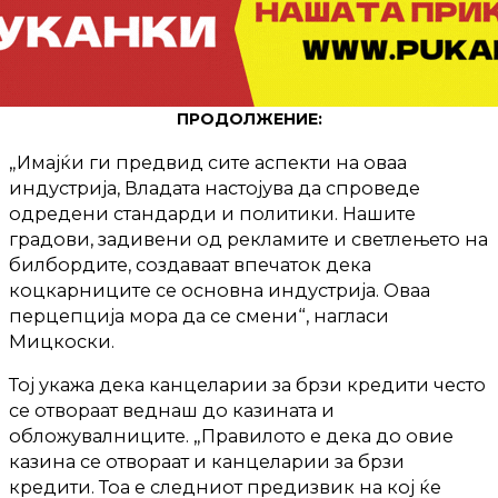
ПРОДОЛЖЕНИЕ:
„Имајќи ги предвид сите аспекти на оваа
индустрија, Владата настојува да спроведе
одредени стандарди и политики. Нашите
градови, задивени од рекламите и светлењето на
билбордите, создаваат впечаток дека
коцкарниците се основна индустрија. Оваа
перцепција мора да се смени“, нагласи
Мицкоски.
Тој укажа дека канцеларии за брзи кредити често
се отвораат веднаш до казината и
обложувалниците. „Правилото е дека до овие
казина се отвораат и канцеларии за брзи
кредити. Тоа е следниот предизвик на кој ќе