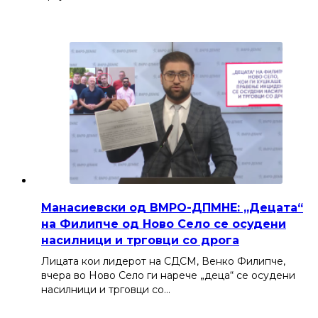
Манасиевски од ВМРО-ДПМНЕ: „Децата“
на Филипче од Ново Село се осудени
насилници и трговци со дрога
Лицата кои лидерот на СДСМ, Венко Филипче,
вчера во Ново Село ги нарече „деца“ се осудени
насилници и трговци со…