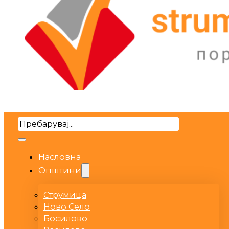
Search
Насловна
Општини
Струмица
Ново Село
Босилово