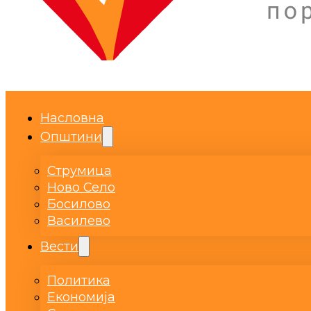
Насловна
Општини
Струмица
Ново Село
Босилово
Василево
Вести
Политика
Економија