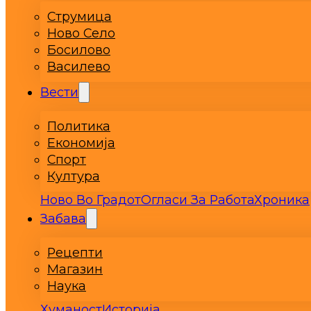
Струмица
Ново Село
Босилово
Василево
Вести
Политика
Економија
Спорт
Култура
Ново Во Градот
Огласи За Работа
Хроника
Забава
Рецепти
Магазин
Наука
Хуманост
Историја