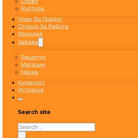
Спорт
Култура
Ново Во Градот
Огласи За Работа
Хроника
Забава
Рецепти
Магазин
Наука
Хуманост
Историја
Search site
Search
×