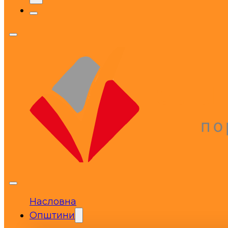
Насловна
Општини