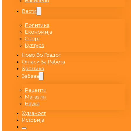
Василево
Вести
Политика
Економија
Спорт
Култура
Ново Во Градот
Огласи За Работа
Хроника
Забава
Рецепти
Магазин
Наука
Хуманост
Историја