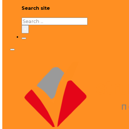
Search site
Search
×