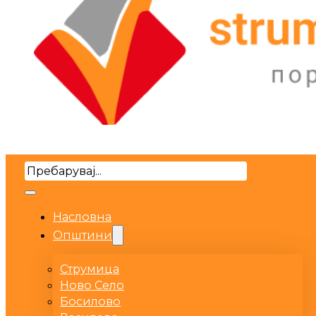
Search
Насловна
Општини
Струмица
Ново Село
Босилово