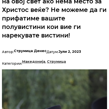
на овој свет ако нема место за
Христос веќе? Не можеме да ги
прифатиме вашите
полувистини кои вие ги
нарекувате вистини!
Струмица Денес
Јули 2, 2023
Автор:
Датум:
,
Македонија
Струмица
Категории: