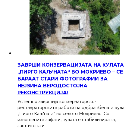
ЗАВРШИ КОНЗЕРВАЦИЈАТА НА КУЛАТА
„ПИРГО КАЉ’НАТА“ ВО МОКРИЕВО – СЕ
БАРААТ СТАРИ ФОТОГРАФИИ ЗА
НЕЈЗИНА ВЕРОДОСТОЈНА
РЕКОНСТРУКЦИЈА!
Успешно завршија конзерваторско-
реставраторските работи на одбранбената кула
„Пирго Каљ'ната“ во селото Мокриево. Со
извршените зафати, кулата е стабилизирана,
заштитена и…