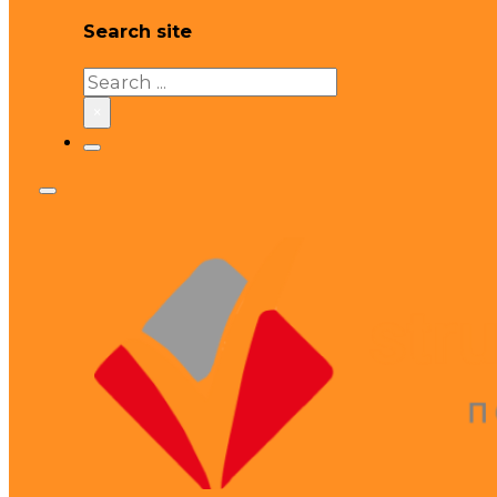
Search site
Search
×