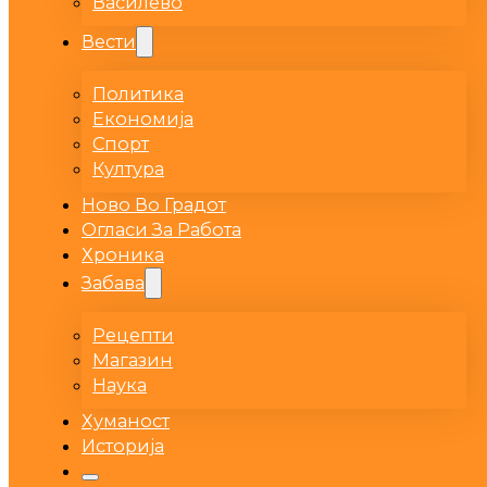
Василево
Вести
Политика
Економија
Спорт
Култура
Ново Во Градот
Огласи За Работа
Хроника
Забава
Рецепти
Магазин
Наука
Хуманост
Историја