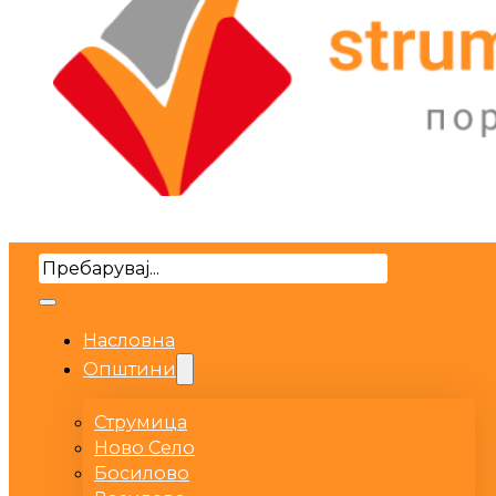
Search
Насловна
Општини
Струмица
Ново Село
Босилово