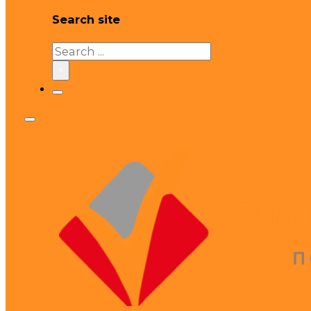
Search site
Search
×