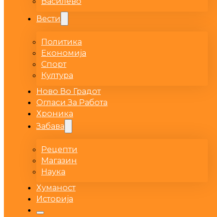
Василево
Вести
Политика
Економија
Спорт
Култура
Ново Во Градот
Огласи За Работа
Хроника
Забава
Рецепти
Магазин
Наука
Хуманост
Историја