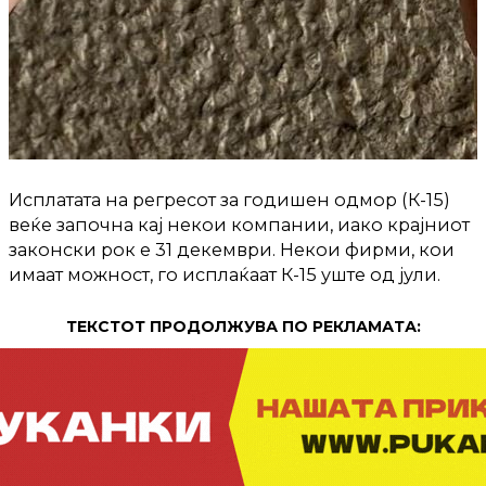
Исплатата на регресот за годишен одмор (К-15)
веќе започна кај некои компании, иако крајниот
законски рок е 31 декември. Некои фирми, кои
имаат можност, го исплаќаат К-15 уште од јули.
ТЕКСТОТ ПРОДОЛЖУВА ПО РЕКЛАМАТА: