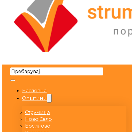
Search
Насловна
Општини
Струмица
Ново Село
Босилово