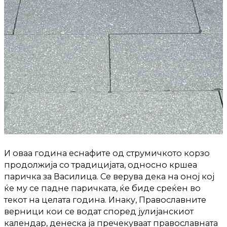
И оваа година еснафите од струмичкото корзо
продолжија со традицијата, односно кршеа
паричка за Василица. Се верува дека на оној кој
ќе му се падне паричката, ќе биде среќен во
текот на целата година. Инаку, Православните
верници кои се водат според јулијанскиот
календар, денеска ја пречекуваат православната