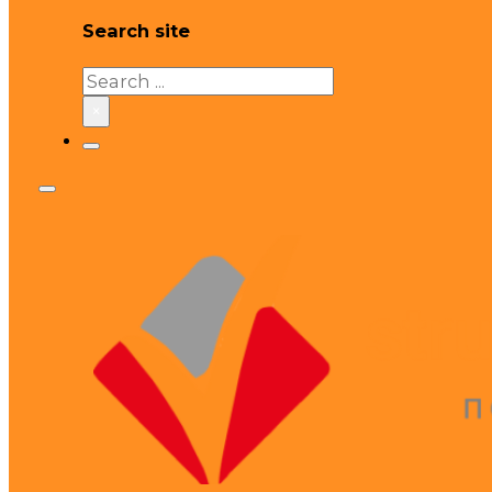
Search site
Search
×