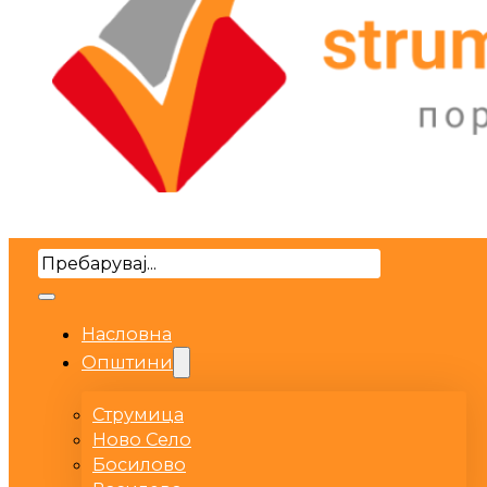
Search
Насловна
Општини
Струмица
Ново Село
Босилово