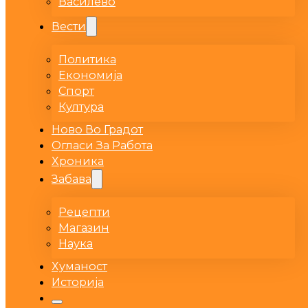
Василево
Вести
Политика
Економија
Спорт
Култура
Ново Во Градот
Огласи За Работа
Хроника
Забава
Рецепти
Магазин
Наука
Хуманост
Историја