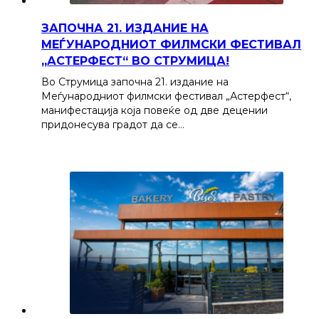
ЗАПОЧНА 21. ИЗДАНИЕ НА
МЕЃУНАРОДНИОТ ФИЛМСКИ ФЕСТИВАЛ
„АСТЕРФЕСТ“ ВО СТРУМИЦА!
Во Струмица започна 21. издание на
Меѓународниот филмски фестивал „Астерфест“,
манифестација која повеќе од две децении
придонесува градот да се…