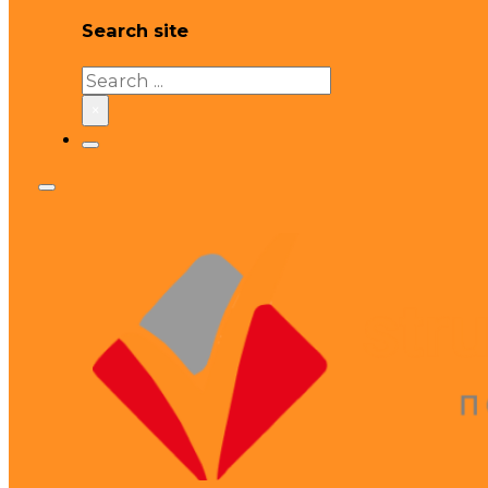
Search site
Search
×