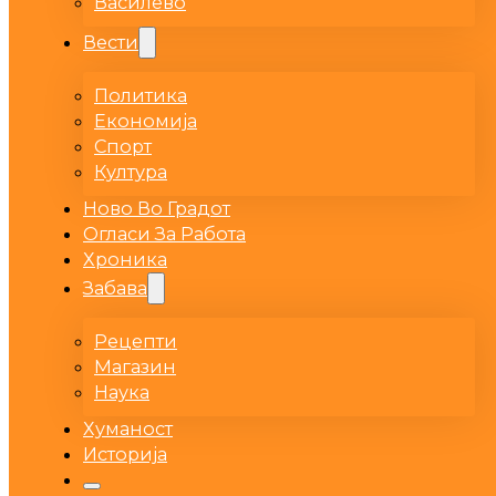
Василево
Вести
Политика
Економија
Спорт
Култура
Ново Во Градот
Огласи За Работа
Хроника
Забава
Рецепти
Магазин
Наука
Хуманост
Историја