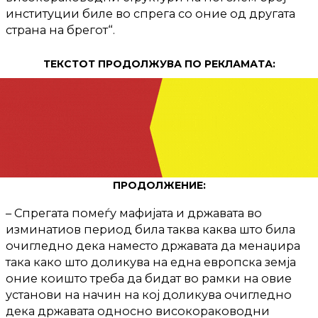
институции биле во спрега со оние од другата
страна на брегот“.
ТЕКСТОТ ПРОДОЛЖУВА ПО РЕКЛАМАТА:
ПРОДОЛЖЕНИЕ:
– Спрегата помеѓу мафијата и државата во
изминатиов период била таква каква што била
очигледно дека наместо државата да менаџира
така како што доликува на една европска земја
оние коишто треба да бидат во рамки на овие
установи на начин на кој доликува очигледно
дека државата односно високораководни