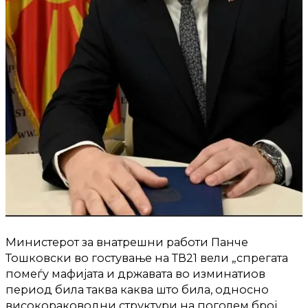
Министерот за внатрешни работи Панче
Тошковски во гостување на ТВ21 вели „спрегата
помеѓу мафијата и државата во изминатиов
период била таква каква што била, односно
високораководни структури на поголем број