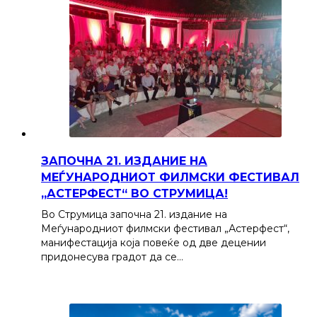
ЗАПОЧНА 21. ИЗДАНИЕ НА
МЕЃУНАРОДНИОТ ФИЛМСКИ ФЕСТИВАЛ
„АСТЕРФЕСТ“ ВО СТРУМИЦА!
Во Струмица започна 21. издание на
Меѓународниот филмски фестивал „Астерфест“,
манифестација која повеќе од две децении
придонесува градот да се…