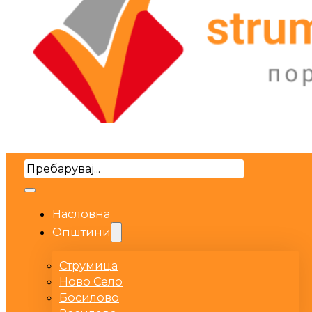
Search
Насловна
Општини
Струмица
Ново Село
Босилово