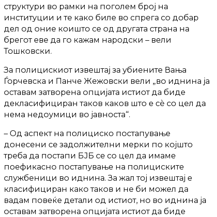
структури во рамки на поголем број на
институции и те како биле во спрега со добар
дел од оние коишто се од другата страна на
брегот еве да го кажам народски – вели
Тошковски.
За полицискиот извештај за убиените Вања
Ѓорчевска и Панче Жежовски вели „во иднина ја
оставам затворена опцијата истиот да биде
декласифициран таков каков што е сè со цел да
нема недоумици во јавноста“.
– Од аспект на полициско постапување
донесени се задолжителни мерки по којшто
треба да постапи БЈБ се со цел да имаме
поефикасно постапување на полициските
службеници во иднина. За жал тој извештај е
класифициран како таков и не би можел да
вадам повеќе детали од истиот, но во иднина ја
оставам затворена опцијата истиот да биде