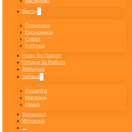
Василево
Вести
Политика
Економија
Спорт
Култура
Ново Во Градот
Огласи За Работа
Хроника
Забава
Рецепти
Магазин
Наука
Хуманост
Историја