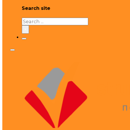
Search site
Search
×