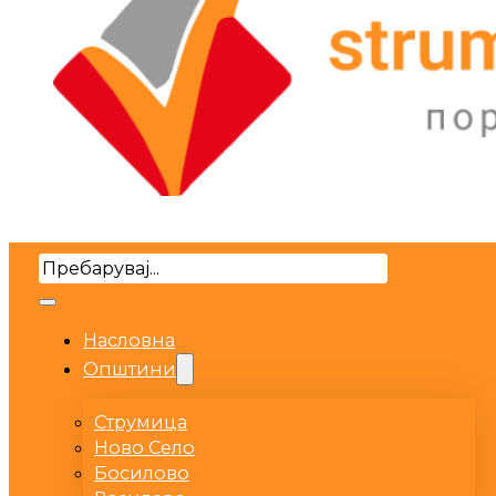
Search
Насловна
Општини
Струмица
Ново Село
Босилово