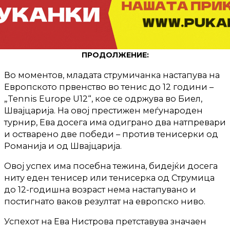
ПРОДОЛЖЕНИЕ:
Во моментов, младата струмичанка настапува на
Европското првенство во тенис до 12 години –
„Tennis Europe U12“, кое се одржува во Биел,
Швајцарија. На овој престижен меѓународен
турнир, Ева досега има одиграно два натпревари
и остварено две победи – против тенисерки од
Романија и од Швајцарија.
Овој успех има посебна тежина, бидејќи досега
ниту еден тенисер или тенисерка од Струмица
до 12-годишна возраст нема настапувано и
постигнато ваков резултат на европско ниво.
Успехот на Ева Нистрова претставува значаен