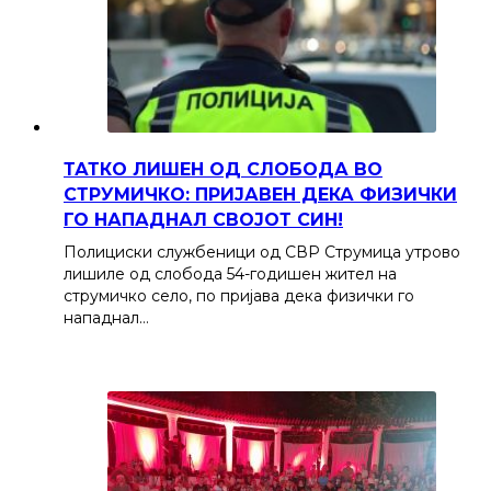
ТАТКО ЛИШЕН ОД СЛОБОДА ВО
СТРУМИЧКО: ПРИЈАВЕН ДЕКА ФИЗИЧКИ
ГО НАПАДНАЛ СВОЈОТ СИН!
Полициски службеници од СВР Струмица утрово
лишиле од слобода 54-годишен жител на
струмичко село, по пријава дека физички го
нападнал…