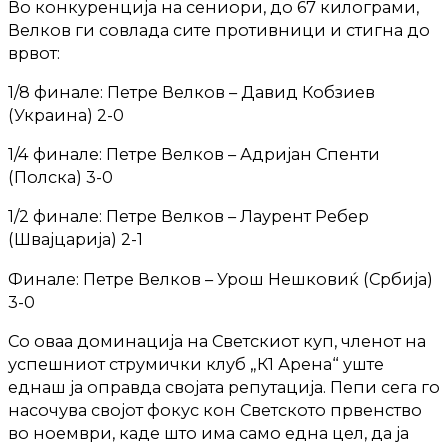
Во конкуренција на сениори, до 67 килограми,
Велков ги совлада сите противници и стигна до
врвот:
1/8 финале: Петре Велков – Давид Кобзиев
(Украина) 2-0
1/4 финале: Петре Велков – Адријан Спенти
(Полска) 3-0
1/2 финале: Петре Велков – Лаурент Ребер
(Швајцарија) 2-1
Финале: Петре Велков – Урош Нешковиќ (Србија)
3-0
Со оваа доминација на Светскиот куп, членот на
успешниот струмички клуб „К1 Арена“ уште
еднаш ја оправда својата репутација. Пепи сега го
насочува својот фокус кон Светското првенство
во ноември, каде што има само една цел, да ја