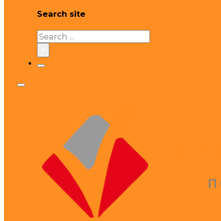
Search site
Search
×