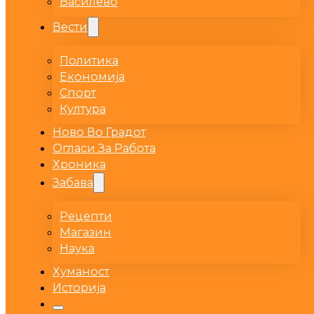
Василево
Вести
Политика
Економија
Спорт
Култура
Ново Во Градот
Огласи За Работа
Хроника
Забава
Рецепти
Магазин
Наука
Хуманост
Историја