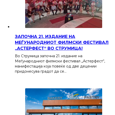
ЗАПОЧНА 21. ИЗДАНИЕ НА
МЕЃУНАРОДНИОТ ФИЛМСКИ ФЕСТИВАЛ
„АСТЕРФЕСТ“ ВО СТРУМИЦА!
Во Струмица започна 21. издание на
Меѓународниот филмски фестивал „Астерфест“,
манифестација која повеќе од две децении
придонесува градот да се…