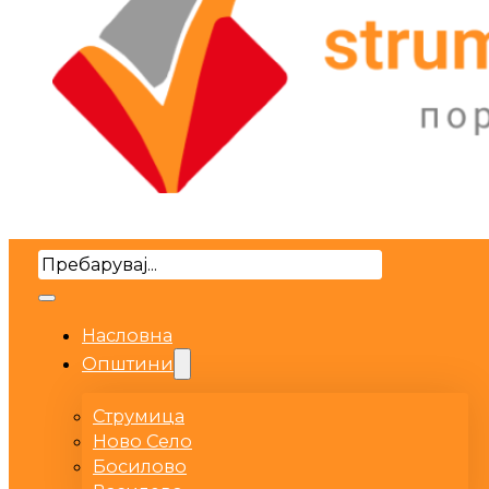
Search
Насловна
Општини
Струмица
Ново Село
Босилово