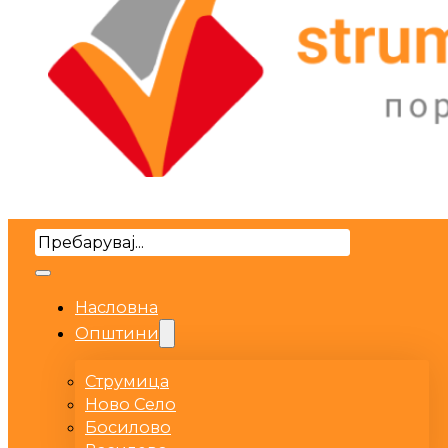
Search
Насловна
Општини
Струмица
Ново Село
Босилово