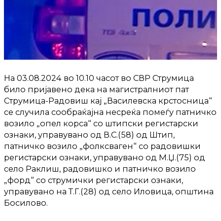
На 03.08.2024 во 10.10 часот во СВР Струмица
било пријавено дека на магистралниот пат
Струмица-Радовиш кај „Василевска крстосница“
се случила сообраќајна несреќа помеѓу патничко
возило „опел корса“ со штипски регистарски
ознаки, управувано од В.С.(58) од Штип,
патничко возило „фолксваген“ со радовишки
регистарски ознаки, управувано од М.Џ.(75) од
село Раклиш, радовишко и патничко возило
„форд“ со струмички регистарски ознаки,
управувано на Т.Г.(28) од село Иловица, општина
Босилово.