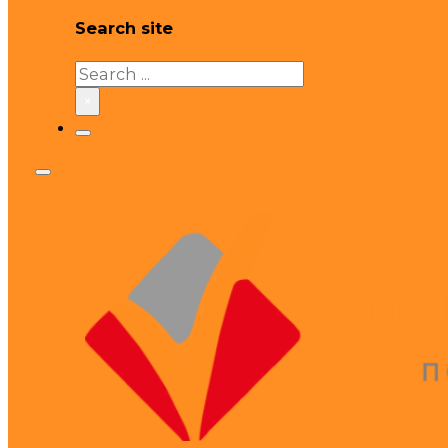
Search site
Search
×