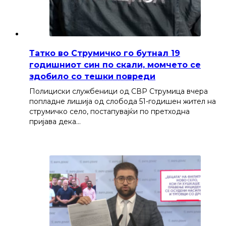
Татко во Струмичко го бутнал 19
годишниот син по скали, момчето се
здобило со тешки повреди
Полициски службеници од СВР Струмица вчера
попладне лишија од слобода 51-годишен жител на
струмичко село, постапувајќи по претходна
пријава дека…