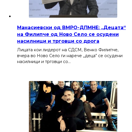
Манасиевски од ВМРО-ДПМНЕ: „Децата“
на Филипче од Ново Село се осудени
насилници и трговци со дрога
Лицата кои лидерот на СДСМ, Венко Филипче,
вчера во Ново Село ги нарече „деца“ се осудени
насилници и трговци со…