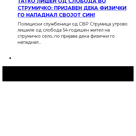
ТАТКО ЛИШЕН ОД СЛОБОДА ВО
СТРУМИЧКО: ПРИЈАВЕН ДЕКА ФИЗИЧКИ
ГО НАПАДНАЛ СВОЈОТ СИН!
Полициски службеници од СВР Струмица утрово
лишиле од слобода 54-годишен жител на
струмичко село, по пријава дека физички го
нападнал…
Струмица Денес © 2024