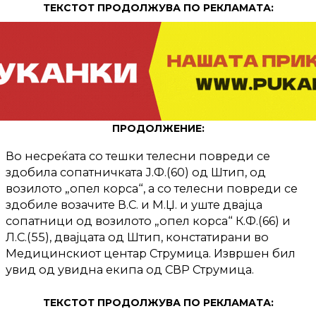
ТЕКСТОТ ПРОДОЛЖУВА ПО РЕКЛАМАТА:
ПРОДОЛЖЕНИЕ:
Во несреќата со тешки телесни повреди се
здобила сопатничката Ј.Ф.(60) од Штип, од
возилото „опел корса“, а со телесни повреди се
здобиле возачите В.С. и М.Џ. и уште двајца
сопатници од возилото „опел корса“ К.Ф.(66) и
Л.С.(55), двајцата од Штип, констатирани во
Медицинскиот центар Струмица. Извршен бил
увид од увидна екипа од СВР Струмица.
ТЕКСТОТ ПРОДОЛЖУВА ПО РЕКЛАМАТА: