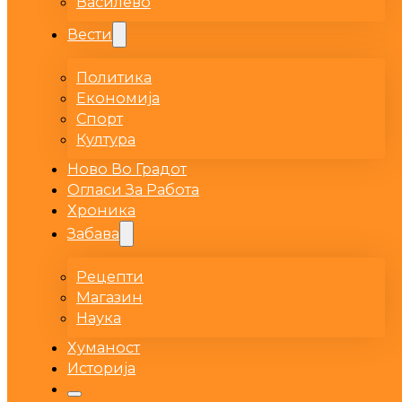
Василево
Вести
Политика
Економија
Спорт
Култура
Ново Во Градот
Огласи За Работа
Хроника
Забава
Рецепти
Магазин
Наука
Хуманост
Историја