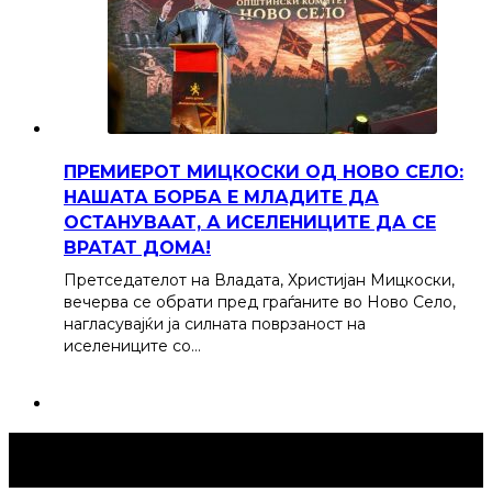
ПРЕМИЕРОТ МИЦКОСКИ ОД НОВО СЕЛО:
НАШАТА БОРБА Е МЛАДИТЕ ДА
ОСТАНУВААТ, А ИСЕЛЕНИЦИТЕ ДА СЕ
ВРАТАТ ДОМА!
Претседателот на Владата, Христијан Мицкоски,
вечерва се обрати пред граѓаните во Ново Село,
нагласувајќи ја силната поврзаност на
иселениците со…
Струмица Денес © 2024