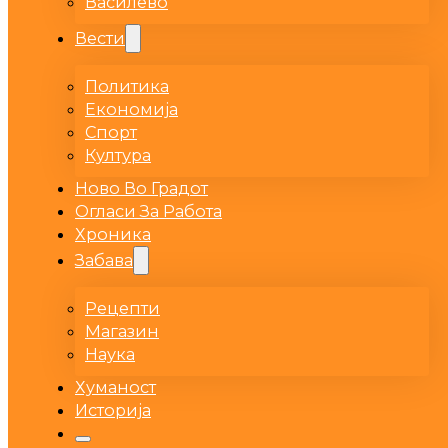
Василево
Вести
Политика
Економија
Спорт
Култура
Ново Во Градот
Огласи За Работа
Хроника
Забава
Рецепти
Магазин
Наука
Хуманост
Историја