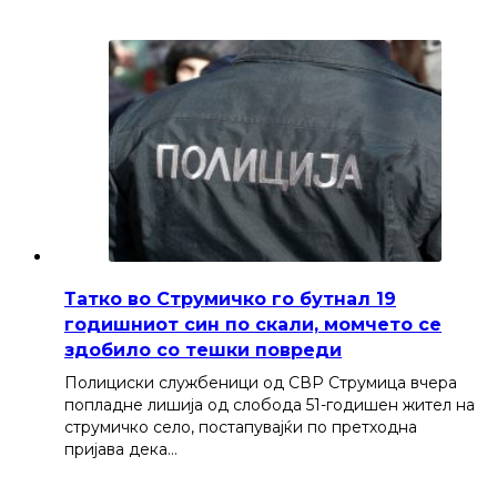
Татко во Струмичко го бутнал 19
годишниот син по скали, момчето се
здобило со тешки повреди
Полициски службеници од СВР Струмица вчера
попладне лишија од слобода 51-годишен жител на
струмичко село, постапувајќи по претходна
пријава дека…