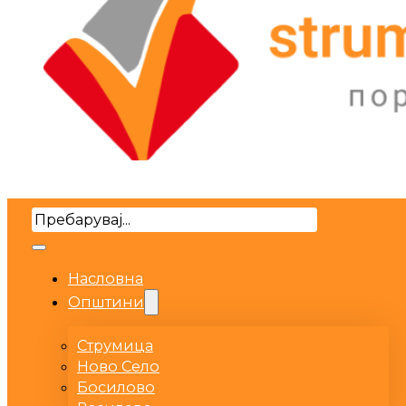
Search
Насловна
Општини
Струмица
Ново Село
Босилово