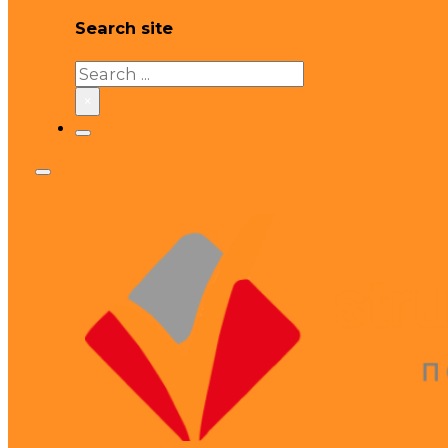
Search site
Search
×