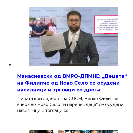
Манасиевски од ВМРО-ДПМНЕ: „Децата“
на Филипче од Ново Село се осудени
насилници и трговци со дрога
Лицата кои лидерот на СДСМ, Венко Филипче,
вчера во Ново Село ги нарече „деца“ се осудени
насилници и трговци со…