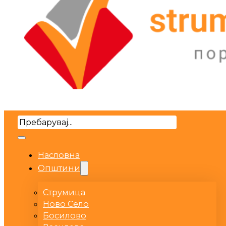
Search
Насловна
Општини
Струмица
Ново Село
Босилово