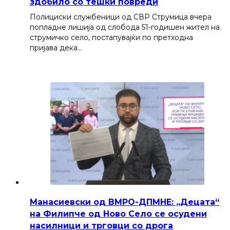
здобило со тешки повреди
Полициски службеници од СВР Струмица вчера
попладне лишија од слобода 51-годишен жител на
струмичко село, постапувајќи по претходна
пријава дека…
Манасиевски од ВМРО-ДПМНЕ: „Децата“
на Филипче од Ново Село се осудени
насилници и трговци со дрога