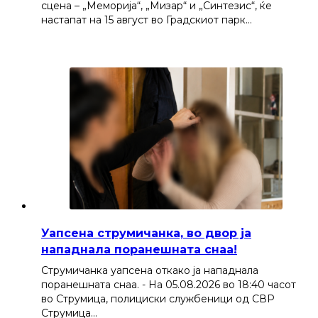
сцена – „Меморија“, „Мизар“ и „Синтезис“, ќе
настапат на 15 август во Градскиот парк…
Уапсена струмичанка, во двор ја
нападнала поранешната снаа!
Струмичанка уапсена откако ја нападнала
поранешната снаа. - На 05.08.2026 во 18:40 часот
во Струмица, полициски службеници од СВР
Струмица…