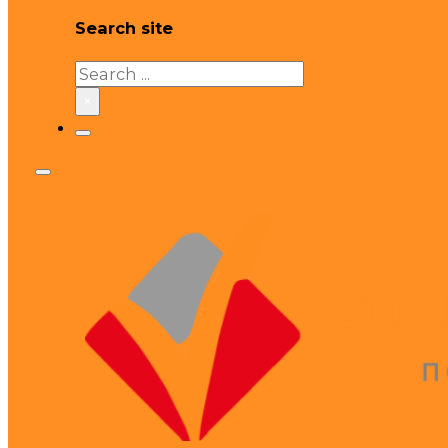
Search site
Search
×