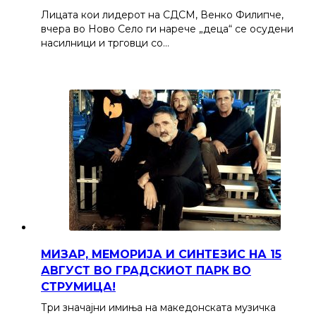
Лицата кои лидерот на СДСМ, Венко Филипче,
вчера во Ново Село ги нарече „деца“ се осудени
насилници и трговци со…
МИЗАР, МЕМОРИЈА И СИНТЕЗИС НА 15
АВГУСТ ВО ГРАДСКИОТ ПАРК ВО
СТРУМИЦА!
Три значајни имиња на македонската музичка