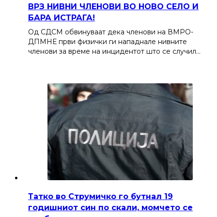
ВРЗ НИВНИ ЧЛЕНОВИ ВО НОВО СЕЛО И
БАРА ИСТРАГА!
Од СДСМ обвинуваат дека членови на ВМРО-
ДПМНЕ први физички ги нападнале нивните
членови за време на инцидентот што се случил…
Татко во Струмичко го бутнал 19
годишниот син по скали, момчето се