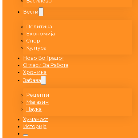
Василево
Вести
Политика
Економија
Спорт
Култура
Ново Во Градот
Огласи За Работа
Хроника
Забава
Рецепти
Магазин
Наука
Хуманост
Историја